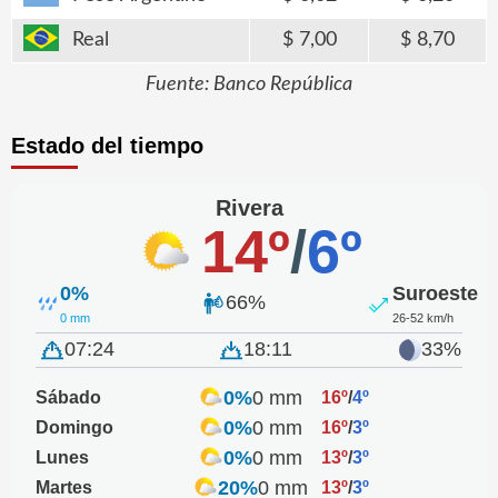
Real
7,00
8,70
Fuente: Banco República
Estado del tiempo
Rivera
14º
/
6º
0%
Suroeste
66%
0 mm
26-52 km/h
07:24
18:11
33%
0%
0 mm
Sábado
16º
/
4º
0%
0 mm
Domingo
16º
/
3º
0%
0 mm
Lunes
13º
/
3º
20%
0 mm
Martes
13º
/
3º