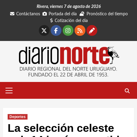
Saltar
Rivera, viernes 7 de agosto de 2026
al
Contáctanos
Portada del día
Pronóstico del tiempo
contenido
Cotización del día
X
Facebook
Instagram
RSS
Contáctano
Menú
primario
Deportes
La selección celeste