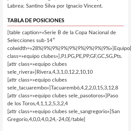
Labrea; Santino Silva por Ignacio Vincent.
TABLA DE POSICIONES
[table caption=»Serie B de la Copa Nacional de
Selecciones sub-14″
colwidth=»28%|9%|9%|9%|9%|9%|9%|9%|9%»]Equipo[
class=»equipo clubes»],PJ,PG,PE,PP,GF,GC,SG,Pts.
[attr class=»equipo clubes
sele_rivera»]Rivera,4,3,1,0,12,2,10,10
[attr class=»equipo clubes
sele_tacuarembo»]Tacuarembó,4,2,2,0,15,3,12,8
[attr class=»equipo clubes sele_pasotoros»]Paso
de los Toros,4,1,1,2,5,3,2,4
[attr class=»equipo clubes sele_sangregorio»]San
Gregorio,4,0,0,4,0,24,-24,0[/table]