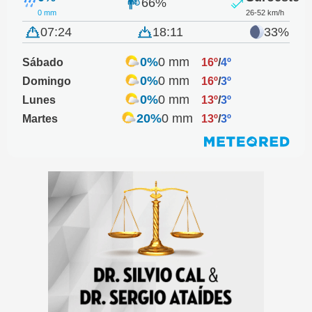
66%
0 mm
26-52 km/h
07:24
18:11
33%
0%
0 mm
Sábado
16º
/
4º
0%
0 mm
Domingo
16º
/
3º
0%
0 mm
Lunes
13º
/
3º
20%
0 mm
Martes
13º
/
3º