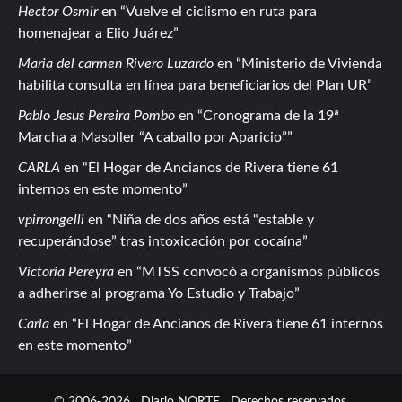
Hector Osmir
en
Vuelve el ciclismo en ruta para
homenajear a Elio Juárez
Maria del carmen Rivero Luzardo
en
Ministerio de Vivienda
habilita consulta en línea para beneficiarios del Plan UR
Pablo Jesus Pereira Pombo
en
Cronograma de la 19ª
Marcha a Masoller “A caballo por Aparicio”
CARLA
en
El Hogar de Ancianos de Rivera tiene 61
internos en este momento
vpirrongelli
en
Niña de dos años está “estable y
recuperándose” tras intoxicación por cocaína
Victoria Pereyra
en
MTSS convocó a organismos públicos
a adherirse al programa Yo Estudio y Trabajo
Carla
en
El Hogar de Ancianos de Rivera tiene 61 internos
en este momento
© 2006-2026
Diario NORTE
Derechos reservados.