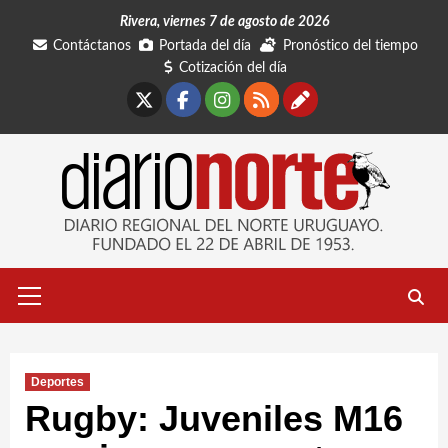
Saltar
Rivera, viernes 7 de agosto de 2026
al
Contáctanos
Portada del día
Pronóstico del tiempo
contenido
Cotización del día
X
Facebook
Instagram
RSS
Contáctano
Menú
primario
Deportes
Rugby: Juveniles M16