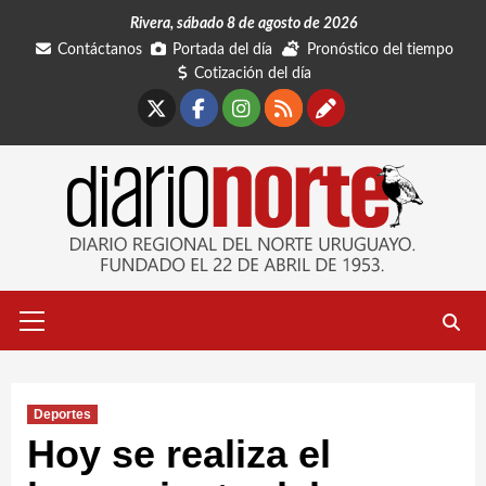
Saltar
Rivera, sábado 8 de agosto de 2026
al
Contáctanos
Portada del día
Pronóstico del tiempo
contenido
Cotización del día
X
Facebook
Instagram
RSS
Contáctano
Menú
primario
Deportes
Hoy se realiza el