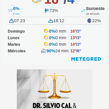
0%
Suroeste
73%
0 mm
18-40 km/h
07:23
18:12
22%
0%
0 mm
Domingo
16º
/
3º
0%
0 mm
Lunes
13º
/
3º
0%
0 mm
Martes
14º
/
3º
90%
24 mm
Miércoles
12º
/
8º