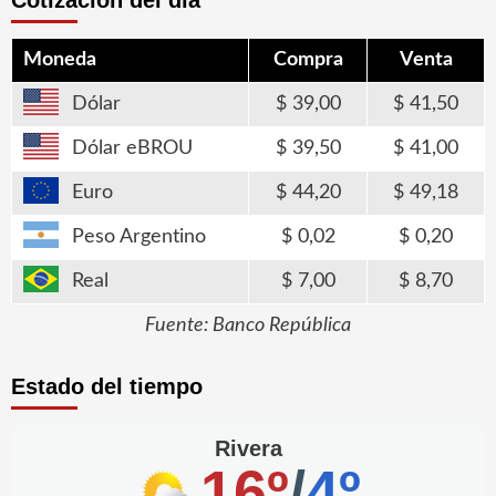
Cotización del día
Moneda
Compra
Venta
Dólar
39,00
41,50
Dólar eBROU
39,50
41,00
Euro
44,20
49,18
Peso Argentino
0,02
0,20
Real
7,00
8,70
Fuente: Banco República
Estado del tiempo
Rivera
16º
/
4º