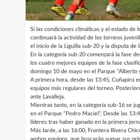
Si las condiciones climáticas y el estado de
continuará la actividad de los torneos juven
el inicio de la Liguilla sub-20 y la disputa de
En la categoría sub-20 comenzará la fase dec
los cuatro mejores equipos de la fase clasifi
domingo 10 de mayo en el Parque “Alberto y
A primera hora, desde las 13:45, Cuñapirú e
equipos más regulares del torneo. Posteriorm
ante Lavalleja.
Mientras tanto, en la categoría sub-16 se ju
en el Parque “Pedro Maciel”. Desde las 13:
líderes tras haber ganado en la primera jorn
Más tarde, a las 16:00, Frontera Rivera Chi
ambos equipos, que buscarán sumar sus prime