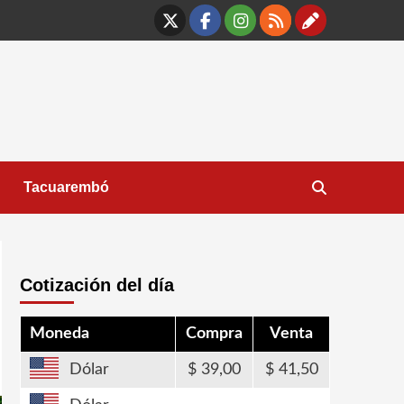
X
Facebook
Instagram
RSS
Contáct
Tacuarembó
Cotización del día
Moneda
Compra
Venta
Dólar
39,00
41,50