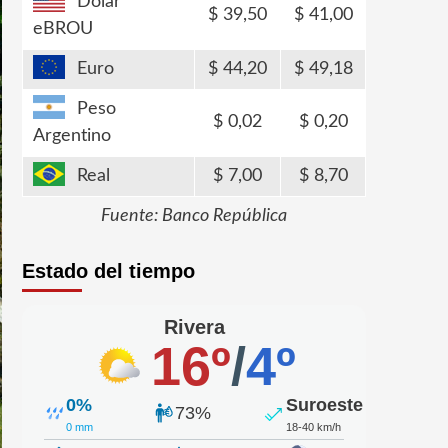
Dólar
39,50
41,00
eBROU
Euro
44,20
49,18
Peso
0,02
0,20
Argentino
Real
7,00
8,70
Fuente: Banco República
Estado del tiempo
Rivera
16º
/
4º
0%
Suroeste
73%
0 mm
18-40 km/h