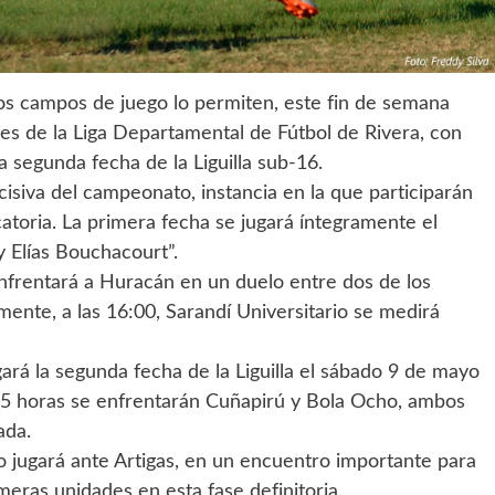
 los campos de juego lo permiten, este fin de semana
iles de la Liga Departamental de Fútbol de Rivera, con
 la segunda fecha de la Liguilla sub-16.
isiva del campeonato, instancia en la que participarán
catoria. La primera fecha se jugará íntegramente el
 Elías Bouchacourt”.
nfrentará a Huracán en un duelo entre dos de los
ente, a las 16:00, Sarandí Universitario se medirá
gará la segunda fecha de la Liguilla el sábado 9 de mayo
45 horas se enfrentarán Cuñapirú y Bola Ocho, ambos
ada.
co jugará ante Artigas, en un encuentro importante para
ras unidades en esta fase definitoria.