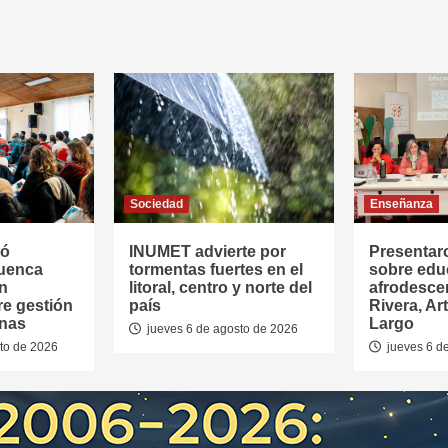
Sociedad
Enseñanza
tó
INUMET advierte por
Presentar
Cuenca
tormentas fuertes en el
sobre edu
en
litoral, centro y norte del
afrodesce
re gestión
país
Rivera, Ar
anas
Largo
jueves 6 de agosto de 2026
to de 2026
jueves 6 d