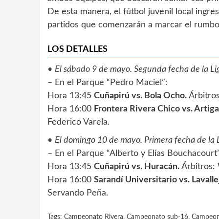
De esta manera, el fútbol juvenil local ingr
partidos que comenzarán a marcar el rumbo d
LOS DETALLES
•
El sábado 9 de mayo. Segunda fecha de la Lig
– En el Parque “Pedro Maciel”:
Hora 13:45
Cuñapirú vs. Bola Ocho.
Árbitros
Hora 16:00
Frontera Rivera Chico vs. Artiga
Federico Varela.
•
El domingo 10 de mayo. Primera fecha de la L
– En el Parque “Alberto y Elías Bouchacourt
Hora 13:45
Cuñapirú vs. Huracán.
Árbitros: 
Hora 16:00
Sarandí Universitario vs. Lavalle
Servando Peña.
Tags:
Campeonato Rivera
,
Campeonato sub-16
,
Campeon