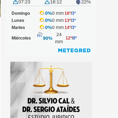
07:23
18:12
22%
0%
0 mm
Domingo
16º
/
3º
0%
0 mm
Lunes
13º
/
3º
0%
0 mm
Martes
14º
/
3º
24
90%
Miércoles
12º
/
8º
mm