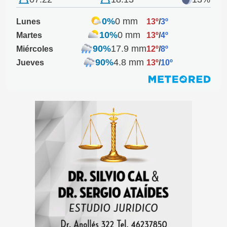
0%
0 mm
Lunes
13º
/
3º
10%
0 mm
Martes
13º
/
4º
90%
17.9 mm
Miércoles
12º
/
8º
90%
4.8 mm
Jueves
13º
/
10º