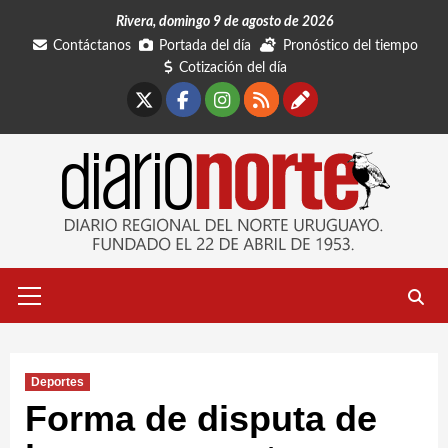
Saltar
Rivera, domingo 9 de agosto de 2026
al
Contáctanos
Portada del día
Pronóstico del tiempo
contenido
Cotización del día
X
Facebook
Instagram
RSS
Contáctano
Menú
primario
Deportes
Forma de disputa de