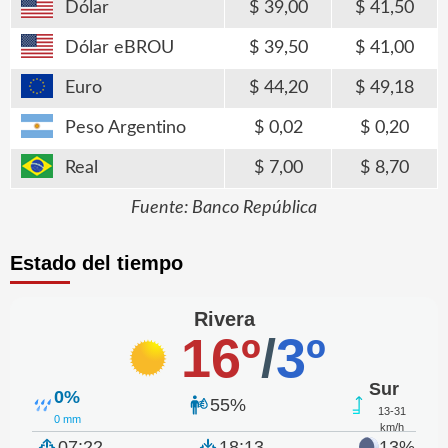
Dólar
39,00
41,50
Dólar eBROU
39,50
41,00
Euro
44,20
49,18
Peso Argentino
0,02
0,20
Real
7,00
8,70
Fuente: Banco República
Estado del tiempo
Rivera
16º
/
3º
Sur
0%
55%
13-31
0 mm
km/h
07:22
18:13
13%