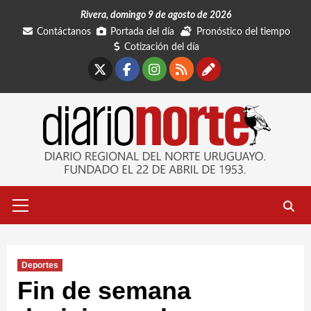
Saltar
Rivera, domingo 9 de agosto de 2026
al
Contáctanos
Portada del día
Pronóstico del tiempo
contenido
Cotización del día
X
Facebook
Instagram
RSS
Contáctano
Menú
primario
Deportes
Fin de semana