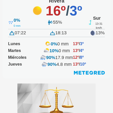
Rivera
16º
/
3º
Sur
0%
55%
13-31
0 mm
km/h
07:22
18:13
13%
0%
0 mm
Lunes
13º
/
3º
10%
0 mm
Martes
13º
/
4º
90%
17.9 mm
Miércoles
12º
/
8º
90%
4.8 mm
Jueves
13º
/
10º