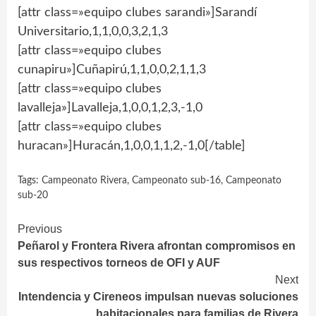
[attr class=»equipo clubes sarandi»]Sarandí
Universitario,1,1,0,0,3,2,1,3
[attr class=»equipo clubes
cunapiru»]Cuñapirú,1,1,0,0,2,1,1,3
[attr class=»equipo clubes
lavalleja»]Lavalleja,1,0,0,1,2,3,-1,0
[attr class=»equipo clubes
huracan»]Huracán,1,0,0,1,1,2,-1,0[/table]
Tags:
Campeonato Rivera
,
Campeonato sub-16
,
Campeonato
sub-20
Continue
Previous
Peñarol y Frontera Rivera afrontan compromisos en
Reading
sus respectivos torneos de OFI y AUF
Next
Intendencia y Cireneos impulsan nuevas soluciones
habitacionales para familias de Rivera