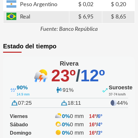
Peso Argentino
0,02
0,20
Real
6,95
8,65
Fuente: Banco República
Estado del tiempo
Rivera
23º
/
12º
90%
Suroeste
91%
14.9 mm
37-74 km/h
07:25
18:11
44%
0%
0 mm
Viernes
14º
/
6º
0%
0 mm
Sábado
16º
/
4º
0%
0 mm
Domingo
16º
/
3º