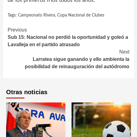
de los primeros fríos todos los años.
Tags:
Campeonato Rivera
,
Copa Nacional de Clubes
Continue
Previous
Sub 15: Nacional no perdió la oportunidad y goleó a
Reading
Lavalleja en el partido atrasado
Next
Larratea sigue ganando y ello ambienta la
posibilidad de reinauguración del autódromo
Otras noticias