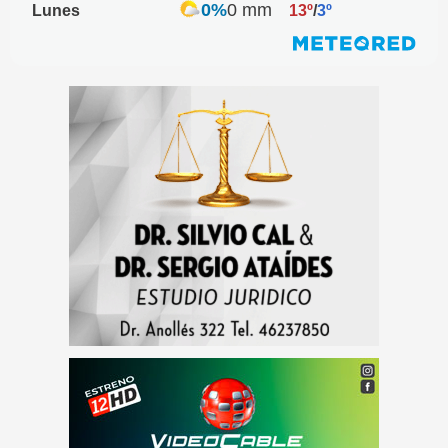
0%
0 mm
Lunes
13º
/
3º