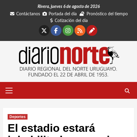
Saltar
Rivera, jueves 6 de agosto de 2026
al
Contáctanos
Portada del día
Pronóstico del tiempo
contenido
Cotización del día
X
Facebook
Instagram
RSS
Contáctano
Menú
primario
Deportes
El estadio estará