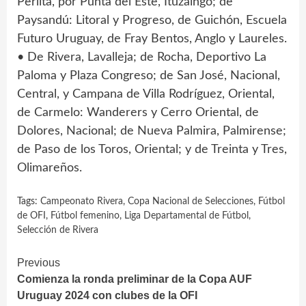
Perlita, por Punta del Este, Ituzaingó; de
Paysandú: Litoral y Progreso, de Guichón, Escuela
Futuro Uruguay, de Fray Bentos, Anglo y Laureles.
• De Rivera, Lavalleja; de Rocha, Deportivo La
Paloma y Plaza Congreso; de San José, Nacional,
Central, y Campana de Villa Rodríguez, Oriental,
de Carmelo: Wanderers y Cerro Oriental, de
Dolores, Nacional; de Nueva Palmira, Palmirense;
de Paso de los Toros, Oriental; y de Treinta y Tres,
Olimareños.
Tags:
Campeonato Rivera
,
Copa Nacional de Selecciones
,
Fútbol
de OFI
,
Fútbol femenino
,
Liga Departamental de Fútbol
,
Selección de Rivera
Continue
Previous
Comienza la ronda preliminar de la Copa AUF
Reading
Uruguay 2024 con clubes de la OFI