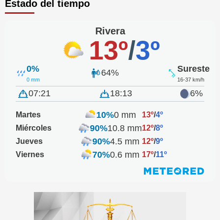
Estado del tiempo
Rivera
13º
/
3º
0%
Sureste
64%
0 mm
16-37 km/h
07:21
18:13
6%
10%
0 mm
Martes
13º
/
4º
90%
10.8 mm
Miércoles
12º
/
8º
90%
4.5 mm
Jueves
12º
/
9º
70%
0.6 mm
Viernes
17º
/
11º