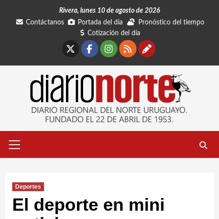
Saltar
Rivera, lunes 10 de agosto de 2026
al
Contáctanos
Portada del día
Pronóstico del tiempo
contenido
Cotización del día
X
Facebook
Instagram
RSS
Contáctano
Menú
primario
Deportes
El deporte en mini