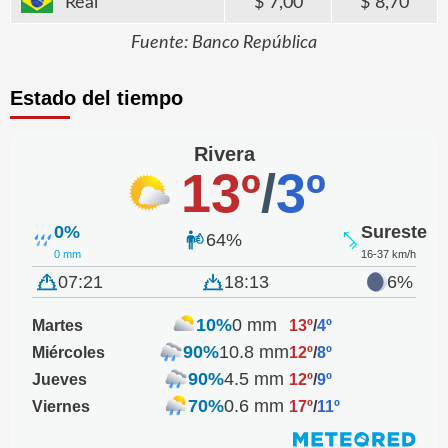
Real
7,00
8,70
Fuente: Banco República
Estado del tiempo
Rivera
13º
/
3º
0%
Sureste
64%
0 mm
16-37 km/h
07:21
18:13
6%
10%
0 mm
Martes
13º
/
4º
90%
10.8 mm
Miércoles
12º
/
8º
90%
4.5 mm
Jueves
12º
/
9º
70%
0.6 mm
Viernes
17º
/
11º