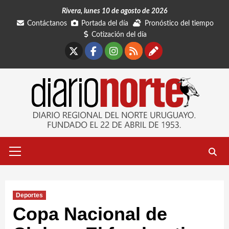
Saltar
Rivera, lunes 10 de agosto de 2026
al
Contáctanos
Portada del día
Pronóstico del tiempo
contenido
Cotización del día
X
Facebook
Instagram
RSS
Contáctano
Menú
primario
Deportes
Copa Nacional de