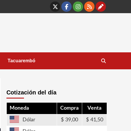
X
Facebook
Instagram
RSS
Contáct
Tacuarembó
Cotización del día
Moneda
Compra
Venta
Dólar
39,00
41,50