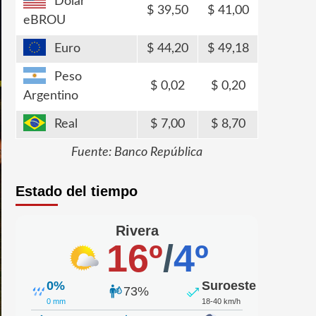
Dólar
39,50
41,00
eBROU
Euro
44,20
49,18
Peso
0,02
0,20
Argentino
Real
7,00
8,70
Fuente: Banco República
Estado del tiempo
Rivera
16º
/
4º
0%
Suroeste
73%
0 mm
18-40 km/h