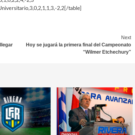
,1,0,2,2,4,-2,3
iversitario,3,0,2,1,1,3,-2,2[/table]
Next
llegar
Hoy se jugará la primera final del Campeonato
“Wilmer Etchechury”
Deportes