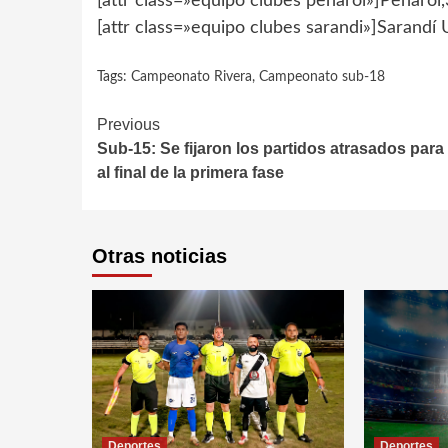
[attr class=»equipo clubes penarol»]Peñarol,3
[attr class=»equipo clubes sarandi»]Sarandí Un
Tags:
Campeonato Rivera
,
Campeonato sub-18
Continue
Previous
Sub-15: Se fijaron los partidos atrasados para 
Reading
al final de la primera fase
Otras noticias
Deportes
Deportes