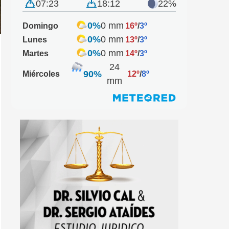
07:23
18:12
22%
0%
0 mm
Domingo
16º
/
3º
0%
0 mm
Lunes
13º
/
3º
0%
0 mm
Martes
14º
/
3º
24
90%
Miércoles
12º
/
8º
mm