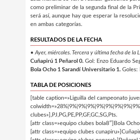
como preliminar de la segunda final de la 
será así, aunque hay que esperar la resoluc
en ambas categorías.
RESULTADOS DE LA FECHA
•
Ayer, miércoles. Tercera y última fecha de la 
Cuñapirú 1 Peñarol 0.
Gol: Enzo Eduardo Segu
Bola Ocho 1 Sarandí Universitario 1.
Goles: 
TABLA DE POSICIONES
[table caption=»Liguilla del campeonato juve
colwidth=»28%|9%|9%|9%|9%|9%|9%|9%|9%»]
clubes»],PJ,PG,PE,PP,GF,GC,SG,Pts.
[attr class=»equipo clubes bola8″]Bola Ocho,
[attr class=»equipo clubes cunapiru»]Cuñapir