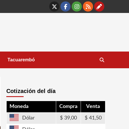
X
Facebook
Instagram
RSS
Contáct
Tacuarembó
Cotización del día
Moneda
Compra
Venta
Dólar
39,00
41,50