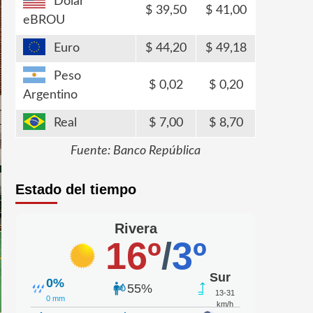
Dólar
39,50
41,00
eBROU
Euro
44,20
49,18
Peso
0,02
0,20
Argentino
Real
7,00
8,70
Fuente: Banco República
Estado del tiempo
Rivera
16º
/
3º
Sur
0%
55%
13-31
0 mm
km/h