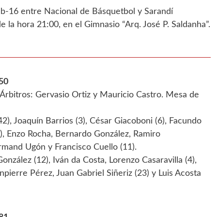
sub-16 entre Nacional de Básquetbol y Sarandí
de la hora 21:00, en el Gimnasio “Arq. José P. Saldanha”.
50
Árbitros: Gervasio Ortiz y Mauricio Castro. Mesa de
), Joaquín Barrios (3), César Giacoboni (6), Facundo
8), Enzo Rocha, Bernardo González, Ramiro
rmand Ugón y Francisco Cuello (11).
nzález (12), Iván da Costa, Lorenzo Casaravilla (4),
pierre Pérez, Juan Gabriel Siñeriz (23) y Luis Acosta