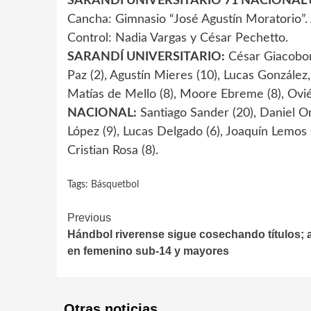
SARANDÍ UNIVERSITARIO 71 NACIONAL 
Cancha: Gimnasio “José Agustín Moratorio”. 
Control: Nadia Vargas y César Pechetto.
SARANDÍ UNIVERSITARIO:
César Giacoboni
Paz (2), Agustín Mieres (10), Lucas González
Matías de Mello (8), Moore Ebreme (8), Ovi
NACIONAL:
Santiago Sander (20), Daniel Oro
López (9), Lucas Delgado (6), Joaquín Lemos 
Cristian Rosa (8).
Tags:
Básquetbol
Continue
Previous
Hándbol riverense sigue cosechando títulos; 
Reading
en femenino sub-14 y mayores
Otras noticias