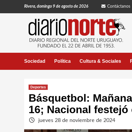
Saltar
Rivera, domingo 9 de agosto de 2026
Contáctanos
al
contenido
Sociedad
Política
Cultura & Sociales
Deportes
Básquetbol: Mañana 
16; Nacional festejó 
jueves 28 de noviembre de 2024