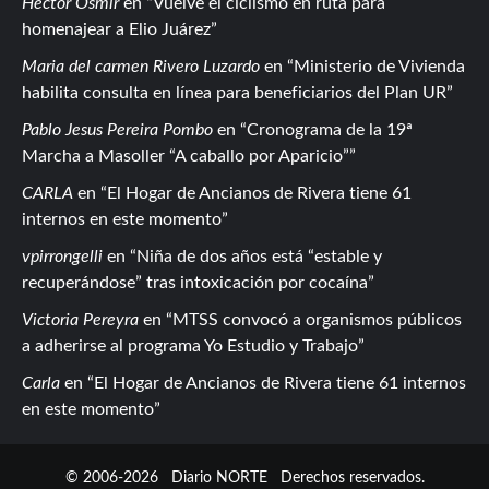
Hector Osmir
en
Vuelve el ciclismo en ruta para
homenajear a Elio Juárez
Maria del carmen Rivero Luzardo
en
Ministerio de Vivienda
habilita consulta en línea para beneficiarios del Plan UR
Pablo Jesus Pereira Pombo
en
Cronograma de la 19ª
Marcha a Masoller “A caballo por Aparicio”
CARLA
en
El Hogar de Ancianos de Rivera tiene 61
internos en este momento
vpirrongelli
en
Niña de dos años está “estable y
recuperándose” tras intoxicación por cocaína
Victoria Pereyra
en
MTSS convocó a organismos públicos
a adherirse al programa Yo Estudio y Trabajo
Carla
en
El Hogar de Ancianos de Rivera tiene 61 internos
en este momento
© 2006-2026
Diario NORTE
Derechos reservados.