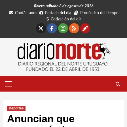
Saltar
Rivera, sábado 8 de agosto de 2026
al
Contáctanos
Portada del día
Pronóstico del tiempo
contenido
Cotización del día
X
Facebook
Instagram
RSS
Contáctano
Menú
primario
Deportes
Anuncian que