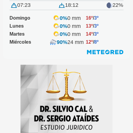
07:23
18:12
22%
0%
0 mm
Domingo
16º
/
3º
0%
0 mm
Lunes
13º
/
3º
0%
0 mm
Martes
14º
/
3º
90%
24 mm
Miércoles
12º
/
8º