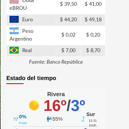
Dólar
39,50
41,00
eBROU
Euro
44,20
49,18
Peso
0,02
0,20
Argentino
Real
7,00
8,70
Fuente: Banco República
Estado del tiempo
Rivera
16º
/
3º
Sur
0%
55%
13-31
0 mm
km/h