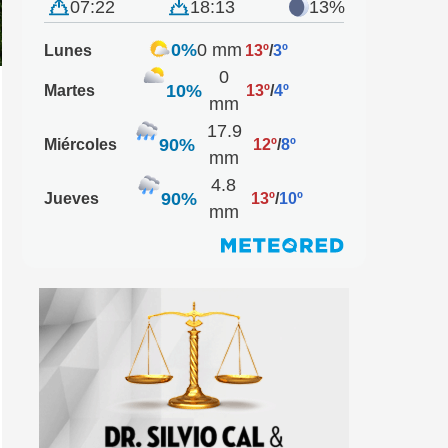
07:22
18:13
13%
0%
0 mm
Lunes
13º
/
3º
0
10%
Martes
13º
/
4º
mm
17.9
90%
Miércoles
12º
/
8º
mm
4.8
90%
Jueves
13º
/
10º
mm