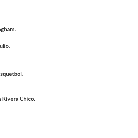
ingham.
ulio.
squetbol.
a Rivera Chico.