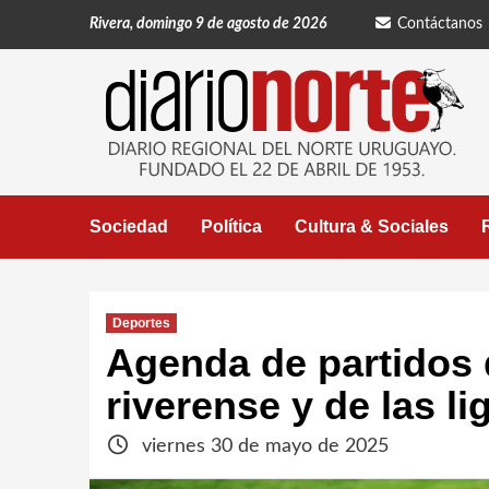
Saltar
Rivera, domingo 9 de agosto de 2026
Contáctanos
al
contenido
Sociedad
Política
Cultura & Sociales
Deportes
Agenda de partidos d
riverense y de las l
viernes 30 de mayo de 2025