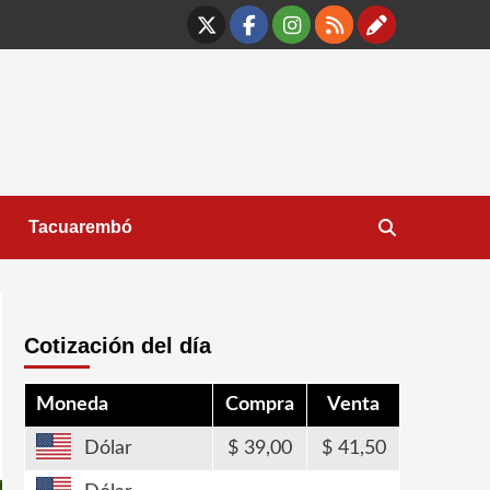
X
Facebook
Instagram
RSS
Contáct
Tacuarembó
Cotización del día
Moneda
Compra
Venta
Dólar
39,00
41,50