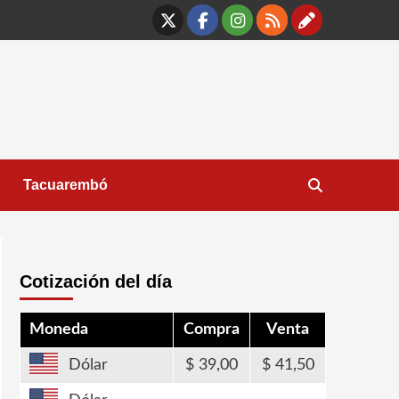
X
Facebook
Instagram
RSS
Contáct
Tacuarembó
Cotización del día
Moneda
Compra
Venta
Dólar
39,00
41,50