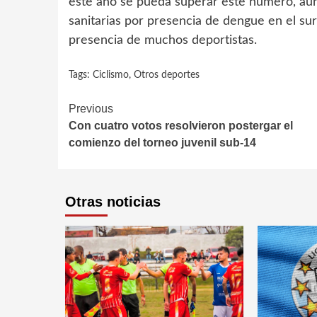
este año se pueda superar este número, au
sanitarias por presencia de dengue en el sur 
presencia de muchos deportistas.
Tags:
Ciclismo
,
Otros deportes
Continue
Previous
Con cuatro votos resolvieron postergar el
Reading
comienzo del torneo juvenil sub-14
Otras noticias