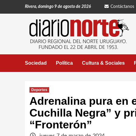
Saltar
Rivera, domingo 9 de agosto de 2026
Contáctanos
al
contenido
Sociedad
Política
Cultura & Sociales
Deportes
Adrenalina pura en e
Cuchilla Negra” y pr
“Fronterón”