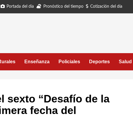
Portada del día
Pronóstico del tiempo
Cotización del día
Rurales
Enseñanza
Policiales
Deportes
Salud
l sexto “Desafío de la
imera fecha del