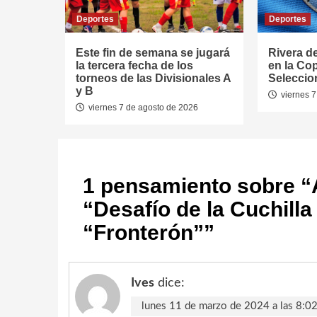
Deportes
Deportes
Este fin de semana se jugará
Rivera d
la tercera fecha de los
en la Co
torneos de las Divisionales A
Seleccio
y B
viernes 7
viernes 7 de agosto de 2026
1 pensamiento sobre “
“Desafío de la Cuchilla
“Fronterón”
”
Ives
dice:
lunes 11 de marzo de 2024 a las 8:0