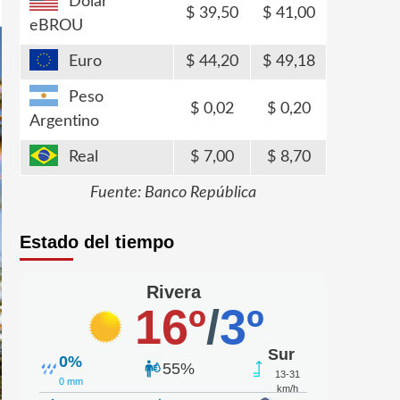
Dólar
39,50
41,00
eBROU
Euro
44,20
49,18
Peso
0,02
0,20
Argentino
Real
7,00
8,70
Fuente: Banco República
Estado del tiempo
Rivera
16º
/
3º
Sur
0%
55%
13-31
0 mm
km/h