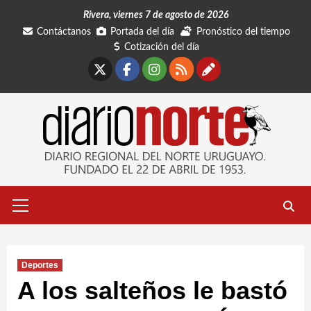
Saltar
Rivera, viernes 7 de agosto de 2026
al
Contáctanos
Portada del día
Pronóstico del tiempo
contenido
Cotización del día
X
Facebook
Instagram
RSS
Contáctano
Menú
primario
Deportes
A los salteños le bastó