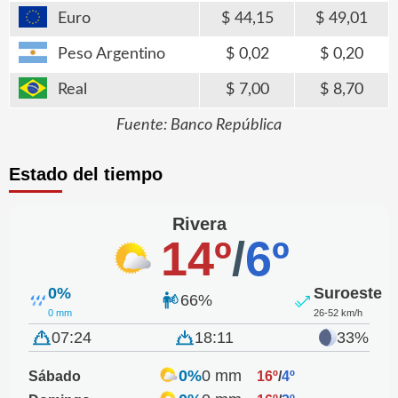
Euro
44,15
49,01
Peso Argentino
0,02
0,20
Real
7,00
8,70
Fuente: Banco República
Estado del tiempo
Rivera
14º
/
6º
0%
Suroeste
66%
0 mm
26-52 km/h
07:24
18:11
33%
0%
0 mm
Sábado
16º
/
4º