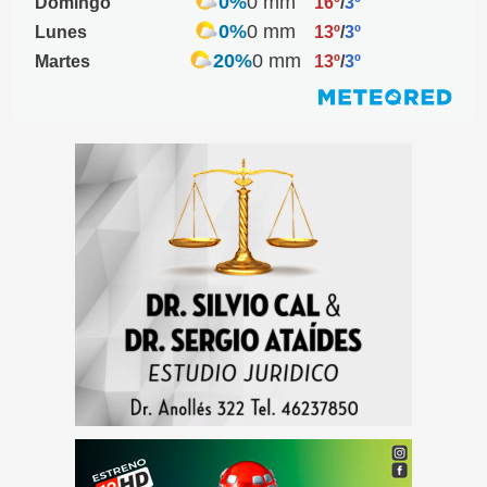
0%
0 mm
Domingo
16º
/
3º
0%
0 mm
Lunes
13º
/
3º
20%
0 mm
Martes
13º
/
3º