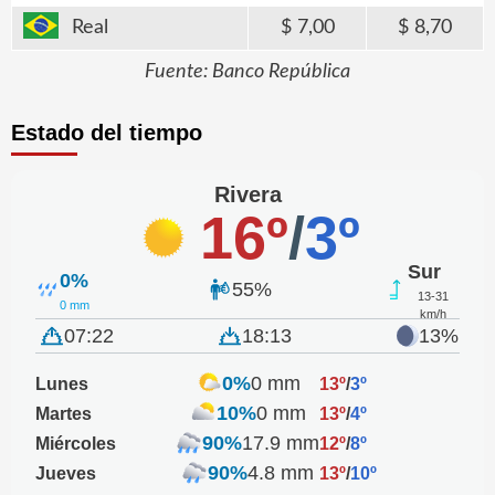
Real
7,00
8,70
Fuente: Banco República
Estado del tiempo
Rivera
16º
/
3º
Sur
0%
55%
13-31
0 mm
km/h
07:22
18:13
13%
0%
0 mm
Lunes
13º
/
3º
10%
0 mm
Martes
13º
/
4º
90%
17.9 mm
Miércoles
12º
/
8º
90%
4.8 mm
Jueves
13º
/
10º