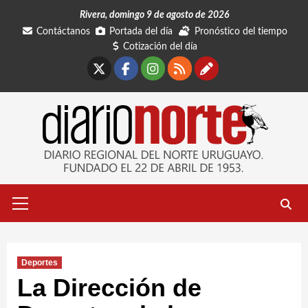
Saltar
Rivera, domingo 9 de agosto de 2026
al
Contáctanos
Portada del día
Pronóstico del tiempo
contenido
Cotización del día
X
Facebook
Instagram
RSS
Contáctano
Menú
primario
Deportes
La Dirección de