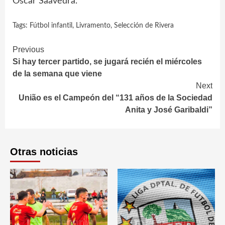
Oscar Saavedra.
Tags:
Fútbol infantil
,
Livramento
,
Selección de Rivera
Continue
Previous
Si hay tercer partido, se jugará recién el miércoles
Reading
de la semana que viene
Next
União es el Campeón del “131 años de la Sociedad
Anita y José Garibaldi”
Otras noticias