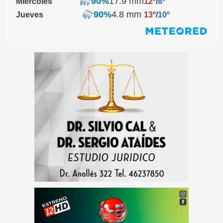
90%
17.9 mm
Miércoles
12º
/
8º
90%
4.8 mm
Jueves
13º
/
10º