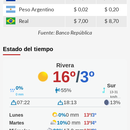
Peso Argentino
0,02
0,20
Real
7,00
8,70
Fuente: Banco República
Estado del tiempo
Rivera
16º
/
3º
Sur
0%
55%
13-31
0 mm
km/h
07:22
18:13
13%
0%
0 mm
Lunes
13º
/
3º
10%
0 mm
Martes
13º
/
4º