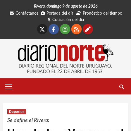
Saltar
Rivera, domingo 9 de agosto de 2026
al
Contáctanos
Portada del día
Pronóstico del tiempo
contenido
Cotización del día
X
Facebook
Instagram
RSS
Contáctano
Menú
primario
Deportes
Se define el Rivera: