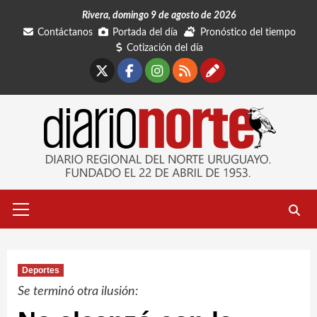
Saltar
Rivera, domingo 9 de agosto de 2026
al
Contáctanos
Portada del día
Pronóstico del tiempo
contenido
Cotización del día
X
Facebook
Instagram
RSS
Contáctano
Menú
primario
Deportes
Se terminó otra ilusión: