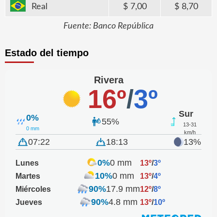
Real
7,00
8,70
Fuente: Banco República
Estado del tiempo
Rivera
16º
/
3º
Sur
0%
55%
13-31
0 mm
km/h
07:22
18:13
13%
0%
0 mm
Lunes
13º
/
3º
10%
0 mm
Martes
13º
/
4º
90%
17.9 mm
Miércoles
12º
/
8º
90%
4.8 mm
Jueves
13º
/
10º