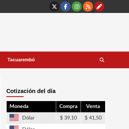
X
Facebook
Instagram
RSS
Contáct
Tacuarembó
Cotización del día
Moneda
Compra
Venta
Dólar
39,10
41,50