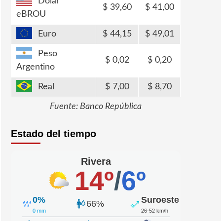
Dólar
39,60
41,00
eBROU
Euro
44,15
49,01
Peso
0,02
0,20
Argentino
Real
7,00
8,70
Fuente: Banco República
Estado del tiempo
Rivera
14º
/
6º
0%
Suroeste
66%
0 mm
26-52 km/h