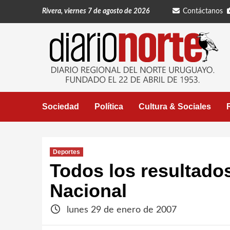
Saltar
Rivera, viernes 7 de agosto de 2026
Contáctanos
al
contenido
Sociedad
Política
Cultura & Sociales
Deportes
Todos los resultad
Nacional
lunes 29 de enero de 2007