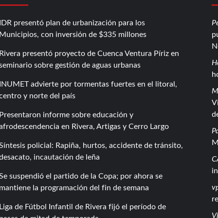
IDR presentó plan de urbanización para los
P
Municipios, con inversión de $335 millones
p
N
Rivera presentó proyecto de Cuenca Ventura Píriz en
H
seminario sobre gestión de aguas urbanas
h
INUMET advierte por tormentas fuertes en el litoral,
M
centro y norte del país
V
d
Presentaron informe sobre educación y
afrodescendencia en Rivera, Artigas y Cerro Largo
P
M
Síntesis policial: Rapiña, hurtos, accidente de tránsito,
desacato, incautación de leña
C
i
Se suspendió el partido de la Copa; por ahora se
vp
mantiene la programación del fin de semana
r
Liga de Fútbol Infantil de Rivera fijó el período de
Vi