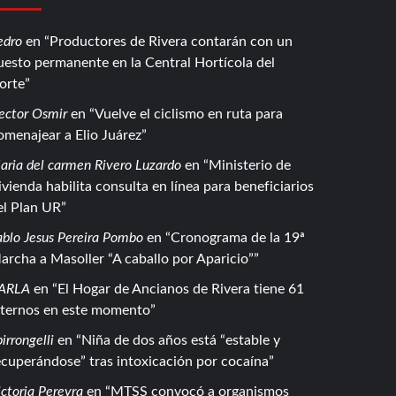
edro
en
Productores de Rivera contarán con un
uesto permanente en la Central Hortícola del
orte
ector Osmir
en
Vuelve el ciclismo en ruta para
omenajear a Elio Juárez
aria del carmen Rivero Luzardo
en
Ministerio de
ivienda habilita consulta en línea para beneficiarios
el Plan UR
ablo Jesus Pereira Pombo
en
Cronograma de la 19ª
archa a Masoller “A caballo por Aparicio”
ARLA
en
El Hogar de Ancianos de Rivera tiene 61
nternos en este momento
irrongelli
en
Niña de dos años está “estable y
ecuperándose” tras intoxicación por cocaína
ctoria Pereyra
en
MTSS convocó a organismos