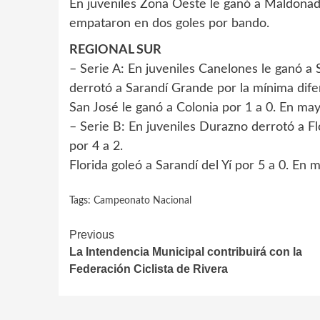
En juveniles Zona Oeste le ganó a Maldona
empataron en dos goles por bando.
REGIONAL SUR
– Serie A: En juveniles Canelones le ganó a
derrotó a Sarandí Grande por la mínima dife
San José le ganó a Colonia por 1 a 0. En may
– Serie B: En juveniles Durazno derrotó a F
por 4 a 2.
Florida goleó a Sarandí del Yí por 5 a 0. En m
Tags:
Campeonato Nacional
Continue
Previous
La Intendencia Municipal contribuirá con la
Reading
Federación Ciclista de Rivera