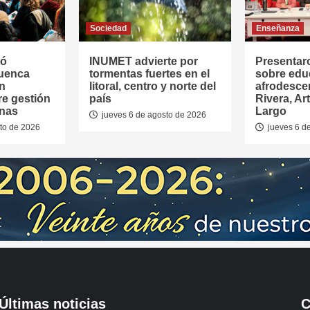
Sociedad
Enseñanza
tó
INUMET advierte por
Presentar
Cuenca
tormentas fuertes en el
sobre edu
en
litoral, centro y norte del
afrodesce
re gestión
país
Rivera, Ar
anas
Largo
jueves 6 de agosto de 2026
to de 2026
jueves 6 d
Últimas noticias
C