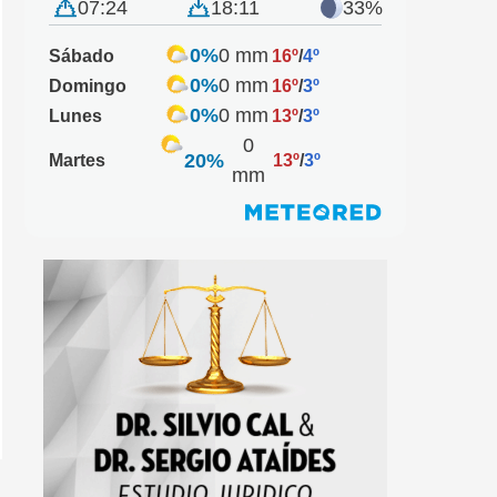
07:24
18:11
33%
0%
0 mm
Sábado
16º
/
4º
0%
0 mm
Domingo
16º
/
3º
0%
0 mm
Lunes
13º
/
3º
0
20%
Martes
13º
/
3º
mm