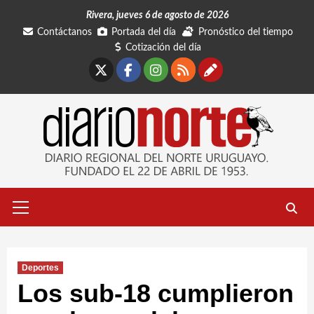
Saltar
Rivera, jueves 6 de agosto de 2026
al
Contáctanos
Portada del día
Pronóstico del tiempo
contenido
Cotización del día
X
Facebook
Instagram
RSS
Contáctano
Menú
primario
Deportes
Los sub-18 cumplieron