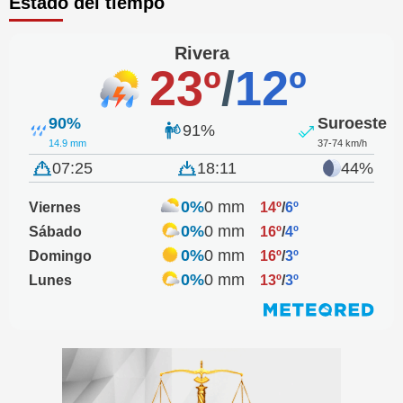
Estado del tiempo
Rivera
23º
/
12º
90%
Suroeste
91%
14.9 mm
37-74 km/h
07:25
18:11
44%
0%
0 mm
Viernes
14º
/
6º
0%
0 mm
Sábado
16º
/
4º
0%
0 mm
Domingo
16º
/
3º
0%
0 mm
Lunes
13º
/
3º