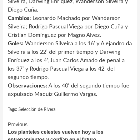
Silveira, Darwing Enríquez, Wanderson Silveira y
Diego Cuña.
Cambios:
Leonardo Machado por Wanderson
Silveira; Rodrigo Pascual Viega por Diego Cuña y
Cristian Domínguez por Magno Alvez.
Goles:
Wanderson Silveira a los 16’ y Alejandro da
Silveira a los 22’ del primer tiempo y Darwing
Enríquez a los 4’, Juan Carlos Amado de penal a
los 37’ y Rodrigo Pascual Viega a los 42’ del
segundo tiempo.
Observaciones:
A los 40’ del segundo tiempo fue
expulsado Maquiz Guillermo Vargas.
Tags:
Selección de Rivera
Continue
Previous
Los planteles celestes vuelven hoy a los
Reading
entrenamientos y confían en el futuro