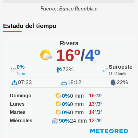
Fuente: Banco República
Estado del tiempo
Rivera
16º
/
4º
0%
Suroeste
73%
0 mm
18-40 km/h
07:23
18:12
22%
0%
0 mm
Domingo
16º
/
3º
0%
0 mm
Lunes
13º
/
3º
0%
0 mm
Martes
14º
/
3º
90%
24 mm
Miércoles
12º
/
8º