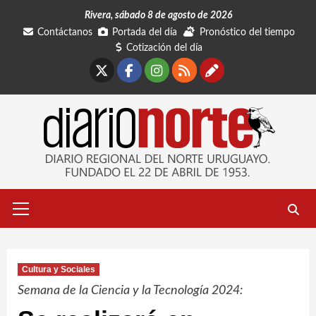
Saltar
Rivera, sábado 8 de agosto de 2026
al
Contáctanos
Portada del día
Pronóstico del tiempo
contenido
Cotización del día
X
Facebook
Instagram
RSS
Contáctano
Menú
primario
Cultura y Sociales
Semana de la Ciencia y la Tecnología 2024: