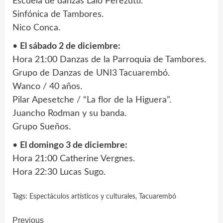
Escuela de danzas Lalo Perezutti.
Sinfónica de Tambores.
Nico Conca.
•
El sábado 2 de diciembre:
Hora 21:00 Danzas de la Parroquia de Tambores.
Grupo de Danzas de UNI3 Tacuarembó.
Wanco / 40 años.
Pilar Apesetche / “La flor de la Higuera”.
Juancho Rodman y su banda.
Grupo Sueños.
•
El domingo 3 de diciembre:
Hora 21:00 Catherine Vergnes.
Hora 22:30 Lucas Sugo.
Tags:
Espectáculos artísticos y culturales
,
Tacuarembó
Continue
Previous