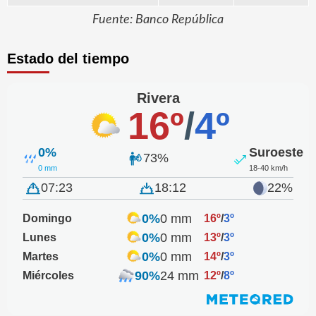
Fuente: Banco República
Estado del tiempo
Rivera
16º
/
4º
0%
Suroeste
73%
0 mm
18-40 km/h
07:23
18:12
22%
0%
0 mm
Domingo
16º
/
3º
0%
0 mm
Lunes
13º
/
3º
0%
0 mm
Martes
14º
/
3º
90%
24 mm
Miércoles
12º
/
8º