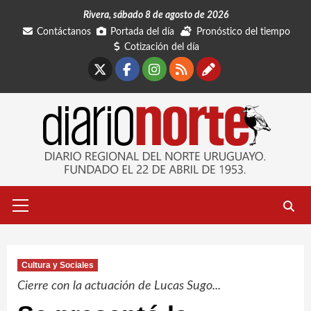
Saltar
Rivera, sábado 8 de agosto de 2026
al
Contáctanos
Portada del día
Pronóstico del tiempo
contenido
Cotización del día
X
Facebook
Instagram
RSS
Contáctano
Menú
primario
Cultura y Sociales
Cierre con la actuación de Lucas Sugo...