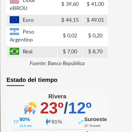
Dólar
39,60
41,00
eBROU
Euro
44,15
49,01
Peso
0,02
0,20
Argentino
Real
7,00
8,70
Fuente: Banco República
Estado del tiempo
Rivera
23º
/
12º
90%
Suroeste
91%
14.9 mm
37-74 km/h