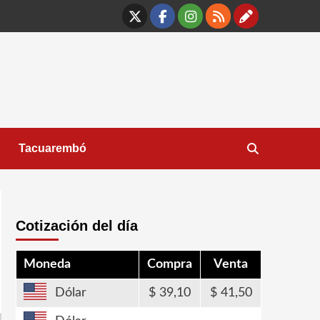
X
Facebook
Instagram
RSS
Contáct
Tacuarembó
Cotización del día
Moneda
Compra
Venta
Dólar
39,10
41,50