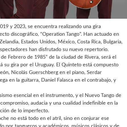
019 y 2023, se encuentra realizando una gira
ecto discográfico, “Operation Tango”. Han actuado en
Zelandia, Estados Unidos, México, Costa Rica, Bulgaria,
 espectadores han disfrutado su nuevo repertorio.
 de Febrero de 1985” de la ciudad de Rivera, será el
rá su gira por el Uruguay. El Quinteto está compuesto
eón, Nicolás Guerschberg en el piano, Serdar
a en la guitarra, Daniel Falasca en el contrabajo, y
osismo esencial en el instrumento, y el Nuevo Tango de
o compromiso, audacia y una cualidad indefinible en la
cción de lo imperfecto.
oche no está todo en el atril, sino en conjurar ese
do por tangueros y académicos, músicos clásicos y de