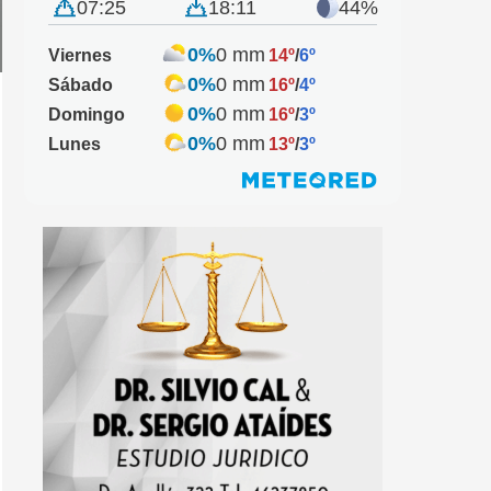
07:25
18:11
44%
0%
0 mm
Viernes
14º
/
6º
0%
0 mm
Sábado
16º
/
4º
0%
0 mm
Domingo
16º
/
3º
0%
0 mm
Lunes
13º
/
3º