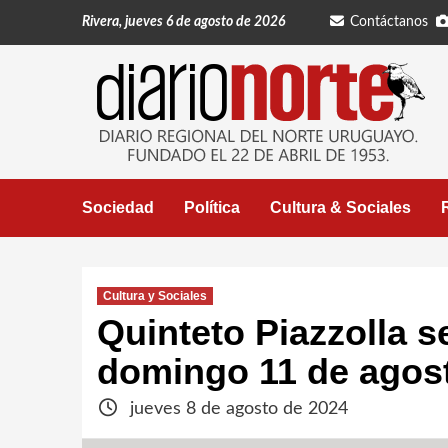
Saltar
Rivera, jueves 6 de agosto de 2026
Contáctanos
al
contenido
Sociedad
Política
Cultura & Sociales
Cultura y Sociales
Quinteto Piazzolla s
domingo 11 de agos
jueves 8 de agosto de 2024