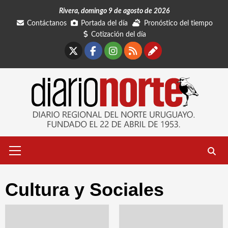
Saltar
Rivera, domingo 9 de agosto de 2026
al
Contáctanos
Portada del día
Pronóstico del tiempo
contenido
Cotización del día
X
Facebook
Instagram
RSS
Contáctano
Menú
primario
Cultura y Sociales