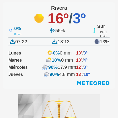
Rivera
16º
/
3º
Sur
0%
55%
13-31
0 mm
km/h
07:22
18:13
13%
0%
0 mm
Lunes
13º
/
3º
10%
0 mm
Martes
13º
/
4º
90%
17.9 mm
Miércoles
12º
/
8º
90%
4.8 mm
Jueves
13º
/
10º