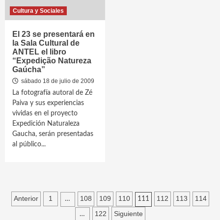
Cultura y Sociales
El 23 se presentará en
la Sala Cultural de
ANTEL el libro
“Expedição Natureza
Gaúcha”
sábado 18 de julio de 2009
La fotografía autoral de Zé
Paiva y sus experiencias
vividas en el proyecto
Expedición Naturaleza
Gaucha, serán presentadas
al público...
Paginación
Anterior
1
108
109
110
112
113
114
…
111
de
122
Siguiente
…