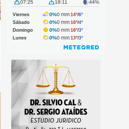
07:25
18:11
44%
0%
0 mm
Viernes
14º
/
6º
0%
0 mm
Sábado
16º
/
4º
0%
0 mm
Domingo
16º
/
3º
0%
0 mm
Lunes
13º
/
3º