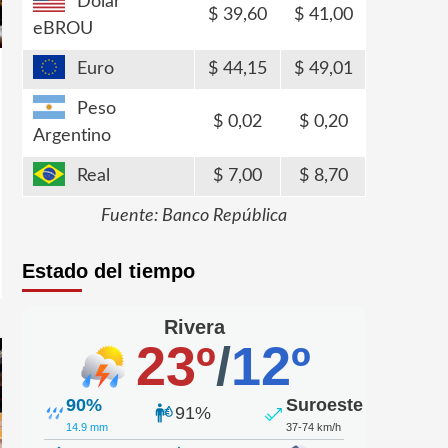
Dólar
39,60
41,00
eBROU
Euro
44,15
49,01
Peso
0,02
0,20
Argentino
Real
7,00
8,70
Fuente: Banco República
Estado del tiempo
Rivera
23º
/
12º
90%
Suroeste
91%
14.9 mm
37-74 km/h