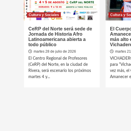
Cultura y Sociales
Cultura y So
CeRP del Norte será sede de
El Cuerp
Jornada de Historia Afro
Amanecer 
Latinoamericana abierta a
más alto 
todo público
Vichader
martes 28 de julio de 2026
martes 21 
El Centro Regional de Profesores
VICHADERO 
(CeRP) del Norte, en la ciudad de
para “Vicha
Rivera, será escenario los próximos
vez más, el
martes 4 y...
Amanecer es