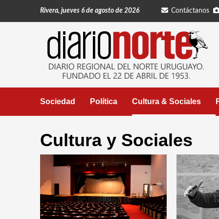
Saltar
Rivera, jueves 6 de agosto de 2026
Contáctanos
al
contenido
Sociedad
Política
Cultura & Sociales
Cultura y Sociales