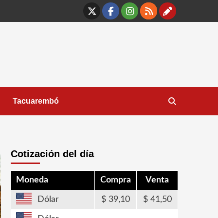
X
Facebook
Instagram
RSS
Contáct
Tacuarembó
Cotización del día
Moneda
Compra
Venta
Dólar
39,10
41,50