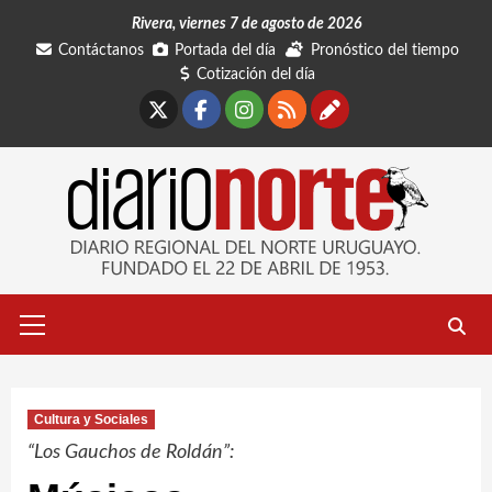
Saltar
Rivera, viernes 7 de agosto de 2026
al
Contáctanos
Portada del día
Pronóstico del tiempo
contenido
Cotización del día
X
Facebook
Instagram
RSS
Contáctano
Menú
primario
Cultura y Sociales
“Los Gauchos de Roldán”: