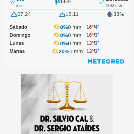
66%
0 mm
26-52 km/h
07:24
18:11
33%
0%
0 mm
Sábado
16º
/
4º
0%
0 mm
Domingo
16º
/
3º
0%
0 mm
Lunes
13º
/
3º
20%
0 mm
Martes
13º
/
3º