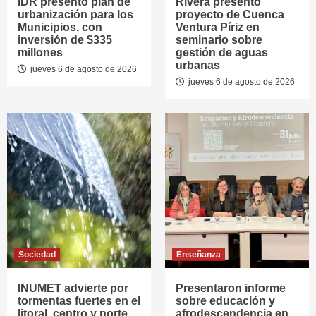
IDR presentó plan de
Rivera presentó
urbanización para los
proyecto de Cuenca
Municipios, con
Ventura Píriz en
inversión de $335
seminario sobre
millones
gestión de aguas
urbanas
jueves 6 de agosto de 2026
jueves 6 de agosto de 2026
Sociedad
Enseñanza
INUMET advierte por
Presentaron informe
tormentas fuertes en el
sobre educación y
litoral, centro y norte
afrodescendencia en