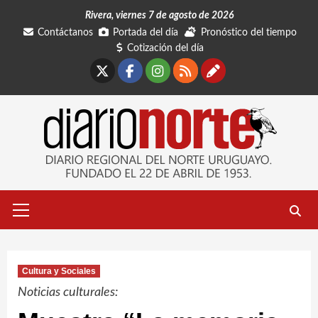
Saltar
Rivera, viernes 7 de agosto de 2026
al
Contáctanos
Portada del día
Pronóstico del tiempo
contenido
Cotización del día
X
Facebook
Instagram
RSS
Contáctano
Menú
primario
Cultura y Sociales
Noticias culturales: