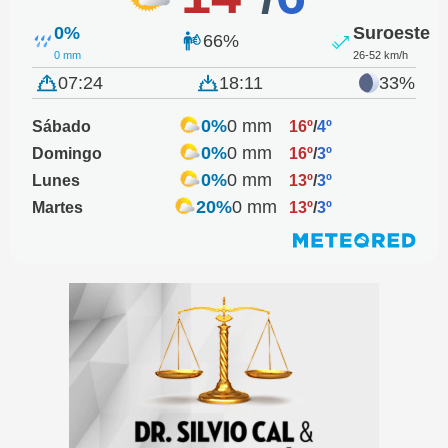
0%
Suroeste
66%
0 mm
26-52 km/h
07:24
18:11
33%
0%
0 mm
Sábado
16º
/
4º
0%
0 mm
Domingo
16º
/
3º
0%
0 mm
Lunes
13º
/
3º
20%
0 mm
Martes
13º
/
3º