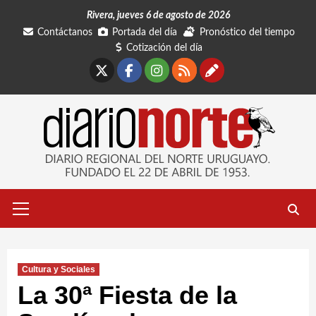
Saltar
Rivera, jueves 6 de agosto de 2026
al
Contáctanos
Portada del día
Pronóstico del tiempo
contenido
Cotización del día
X
Facebook
Instagram
RSS
Contáctano
Menú
primario
Cultura y Sociales
La 30ª Fiesta de la