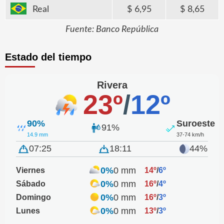
Real
6,95
8,65
Fuente: Banco República
Estado del tiempo
Rivera
23º
/
12º
90%
Suroeste
91%
14.9 mm
37-74 km/h
07:25
18:11
44%
0%
0 mm
Viernes
14º
/
6º
0%
0 mm
Sábado
16º
/
4º
0%
0 mm
Domingo
16º
/
3º
0%
0 mm
Lunes
13º
/
3º