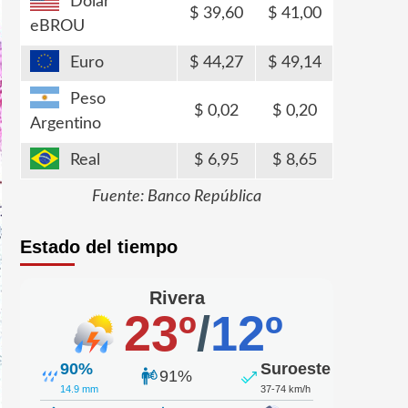
Dólar
39,60
41,00
eBROU
Euro
44,27
49,14
Peso
0,02
0,20
Argentino
Real
6,95
8,65
Fuente: Banco República
Estado del tiempo
Rivera
23º
/
12º
90%
Suroeste
91%
14.9 mm
37-74 km/h