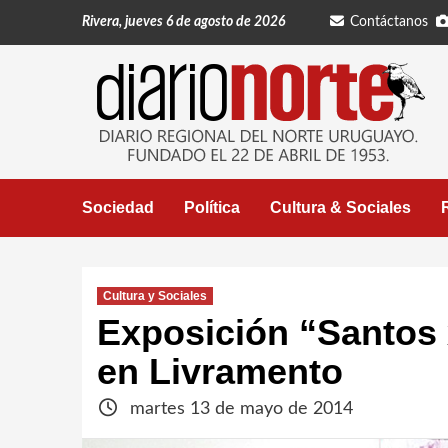
Saltar
Rivera, jueves 6 de agosto de 2026
Contáctanos
al
contenido
Sociedad
Política
Cultura & Sociales
Cultura y Sociales
Exposición “Santos 
en Livramento
martes 13 de mayo de 2014