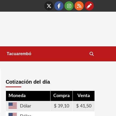
X
Facebook
Instagram
RSS
Contáct
Tacuarembó
Cotización del día
Moneda
Compra
Venta
Dólar
39,10
41,50