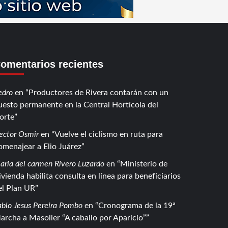
omentarios recientes
edro
en
Productores de Rivera contarán con un
uesto permanente en la Central Hortícola del
orte
ector Osmir
en
Vuelve el ciclismo en ruta para
omenajear a Elio Juárez
aria del carmen Rivero Luzardo
en
Ministerio de
ivienda habilita consulta en línea para beneficiarios
el Plan UR
ablo Jesus Pereira Pombo
en
Cronograma de la 19ª
archa a Masoller “A caballo por Aparicio”