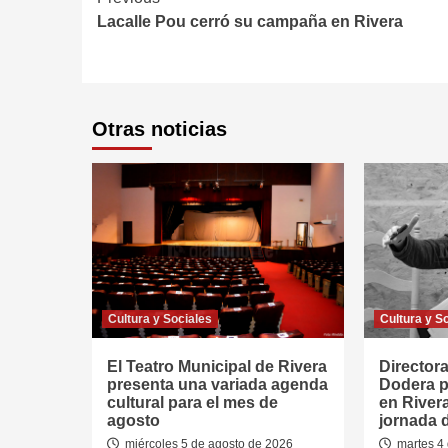
Continue
Lacalle Pou cerró su campaña en Rivera
Reading
Otras noticias
Cultura y Sociales
Cultura y S
El Teatro Municipal de Rivera
Directora
presenta una variada agenda
Dodera p
cultural para el mes de
en River
agosto
jornada 
miércoles 5 de agosto de 2026
martes 4 