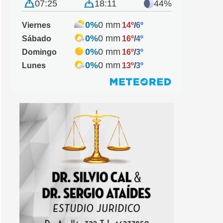
07:25
18:11
44%
0%
0 mm
Viernes
14º
/
6º
0%
0 mm
Sábado
16º
/
4º
0%
0 mm
Domingo
16º
/
3º
0%
0 mm
Lunes
13º
/
3º