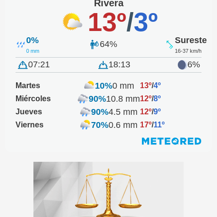
Rivera
13º
/
3º
0%
Sureste
64%
0 mm
16-37 km/h
07:21
18:13
6%
10%
0 mm
Martes
13º
/
4º
90%
10.8 mm
Miércoles
12º
/
8º
90%
4.5 mm
Jueves
12º
/
9º
70%
0.6 mm
Viernes
17º
/
11º