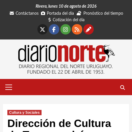
Saltar
Rivera, lunes 10 de agosto de 2026
al
Contáctanos
Portada del día
Pronóstico del tiempo
contenido
Cotización del día
X
Facebook
Instagram
RSS
Contáctano
Menú
primario
Cultura y Sociales
Dirección de Cultura