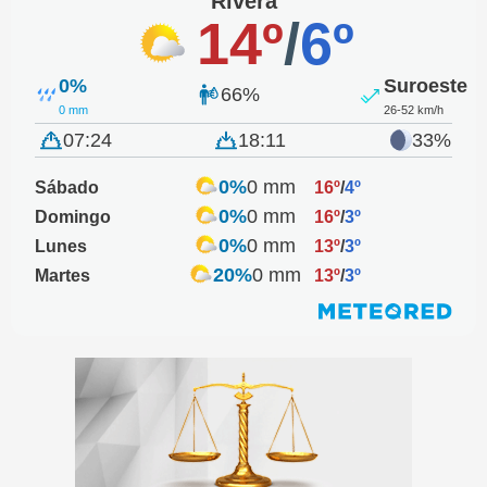
Rivera
14º
/
6º
0%
Suroeste
66%
0 mm
26-52 km/h
07:24
18:11
33%
0%
0 mm
Sábado
16º
/
4º
0%
0 mm
Domingo
16º
/
3º
0%
0 mm
Lunes
13º
/
3º
20%
0 mm
Martes
13º
/
3º