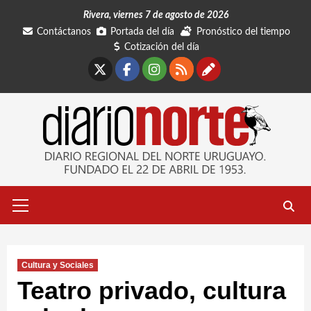
Saltar
Rivera, viernes 7 de agosto de 2026
al
Contáctanos
Portada del día
Pronóstico del tiempo
contenido
Cotización del día
X
Facebook
Instagram
RSS
Contáctano
Menú
primario
Cultura y Sociales
Teatro privado, cultura