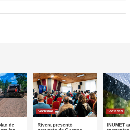
Sociedad
Sociedad
plan de
Rivera presentó
INUMET ad