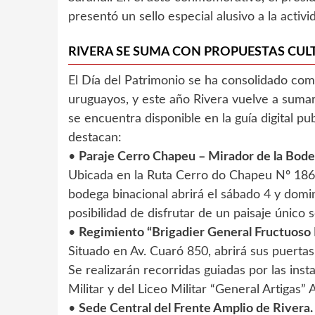
presentó un sello especial alusivo a la activi
RIVERA SE SUMA CON PROPUESTAS CULT
El Día del Patrimonio se ha consolidado com
uruguayos, y este año Rivera vuelve a suma
se encuentra disponible en la guía digital pu
destacan:
•
Paraje Cerro Chapeu – Mirador de la Bod
Ubicada en la Ruta Cerro do Chapeu Nº 1860,
bodega binacional abrirá el sábado 4 y domin
posibilidad de disfrutar de un paisaje único s
•
Regimiento “Brigadier General Fructuoso 
Situado en Av. Cuaró 850, abrirá sus puertas
Se realizarán recorridas guiadas por las ins
Militar y del Liceo Militar “General Artigas”
•
Sede Central del Frente Amplio de Rivera.