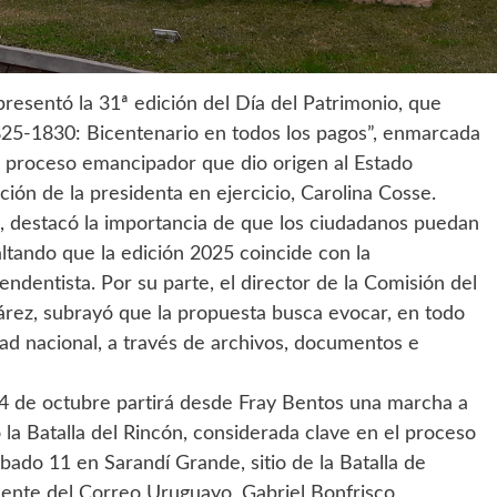
resentó la 31ª edición del Día del Patrimonio, que
1825-1830: Bicentenario en todos los pagos”, enmarcada
o proceso emancipador que dio origen al Estado
ción de la presidenta en ejercicio, Carolina Cosse.
e, destacó la importancia de que los ciudadanos puedan
altando que la edición 2025 coincide con la
dentista. Por su parte, el director de la Comisión del
árez, subrayó que la propuesta busca evocar, en todo
dad nacional, a través de archivos, documentos e
 4 de octubre partirá desde Fray Bentos una marcha a
 la Batalla del Rincón, considerada clave en el proceso
bado 11 en Sarandí Grande, sitio de la Batalla de
dente del Correo Uruguayo, Gabriel Bonfrisco,