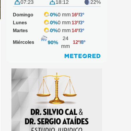
07:23
18:12
22%
0%
0 mm
Domingo
16º
/
3º
0%
0 mm
Lunes
13º
/
3º
0%
0 mm
Martes
14º
/
3º
24
90%
Miércoles
12º
/
8º
mm