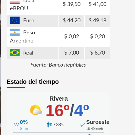
Dólar
39,50
41,00
eBROU
Euro
44,20
49,18
Peso
0,02
0,20
Argentino
Real
7,00
8,70
Fuente: Banco República
Estado del tiempo
Rivera
16º
/
4º
0%
Suroeste
73%
0 mm
18-40 km/h