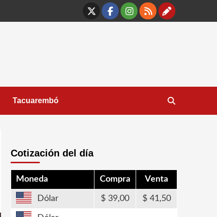
X
Facebook
Instagram
RSS
Contáct
Tacuarembó
Cotización del día
Moneda
Compra
Venta
Dólar
39,00
41,50