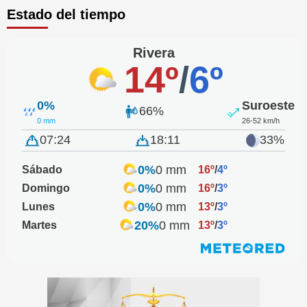
Estado del tiempo
Rivera
14º
/
6º
0%
Suroeste
66%
0 mm
26-52 km/h
07:24
18:11
33%
0%
0 mm
Sábado
16º
/
4º
0%
0 mm
Domingo
16º
/
3º
0%
0 mm
Lunes
13º
/
3º
20%
0 mm
Martes
13º
/
3º