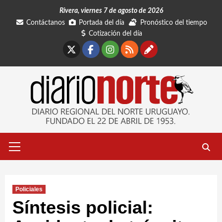
Saltar
Rivera, viernes 7 de agosto de 2026
al
Contáctanos
Portada del día
Pronóstico del tiempo
contenido
Cotización del día
X
Facebook
Instagram
RSS
Contáctano
Menú
primario
Policiales
Síntesis policial: