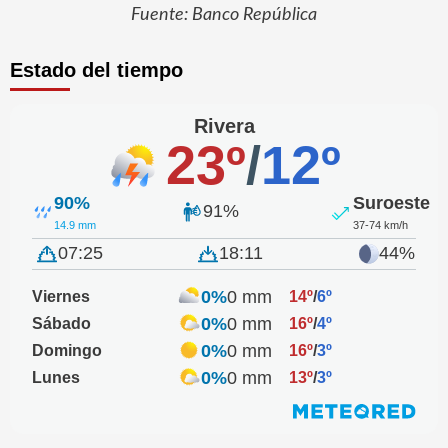
Fuente: Banco República
Estado del tiempo
Rivera
23º
/
12º
90%
Suroeste
91%
14.9 mm
37-74 km/h
07:25
18:11
44%
0%
0 mm
Viernes
14º
/
6º
0%
0 mm
Sábado
16º
/
4º
0%
0 mm
Domingo
16º
/
3º
0%
0 mm
Lunes
13º
/
3º