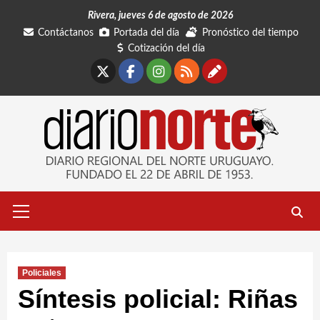
Saltar
Rivera, jueves 6 de agosto de 2026
al
Contáctanos
Portada del día
Pronóstico del tiempo
contenido
Cotización del día
X
Facebook
Instagram
RSS
Contáctano
Menú
primario
Policiales
Síntesis policial: Riñas