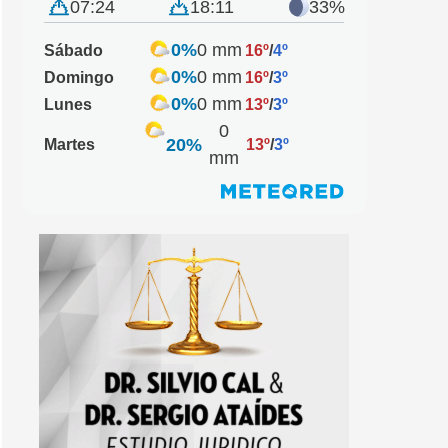
07:24
18:11
33%
0%
0 mm
Sábado
16º
/
4º
0%
0 mm
Domingo
16º
/
3º
0%
0 mm
Lunes
13º
/
3º
0
20%
Martes
13º
/
3º
mm