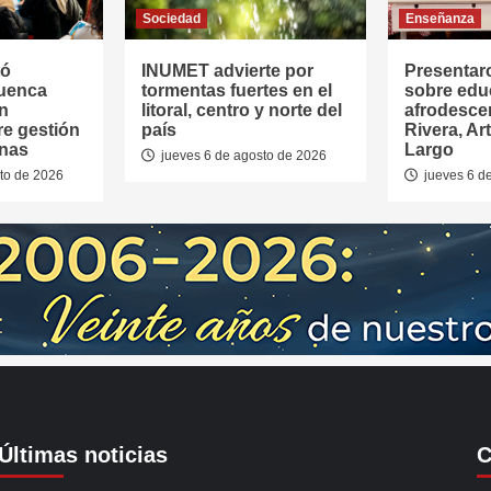
Sociedad
Enseñanza
tó
INUMET advierte por
Presentar
Cuenca
tormentas fuertes en el
sobre edu
en
litoral, centro y norte del
afrodesce
re gestión
país
Rivera, Ar
anas
Largo
jueves 6 de agosto de 2026
to de 2026
jueves 6 d
Últimas noticias
C