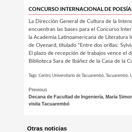
CONCURSO INTERNACIONAL DE POESÍAS
La Dirección General de Cultura de la Int
encuentran las bases para el Concurso Inter
la Academia Latinoamericana de Literatura In
de Oyenard, titulado “Entre dos orillas: Sylvi
El plazo de recepción de trabajos vence el 
Biblioteca Sara de Ibáñez de la Casa de la Cu
Tags:
Centro Universitario de Tacuarembó
,
Tacuarembó
,
U
Continue
Previous
Decana de Facultad de Ingeniería, María Simo
Reading
visita Tacuarembó
Otras noticias