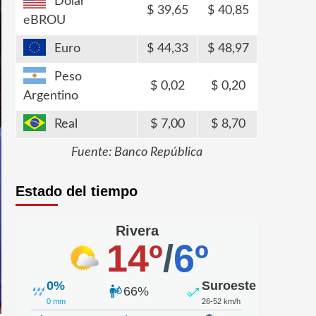
Dólar
39,65
40,85
eBROU
Euro
44,33
48,97
Peso
0,02
0,20
Argentino
Real
7,00
8,70
Fuente: Banco República
Estado del tiempo
Rivera
14º
/
6º
0%
Suroeste
66%
0 mm
26-52 km/h