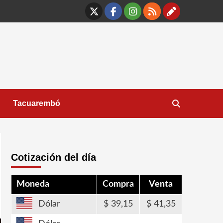
X
Facebook
Instagram
RSS
Contáct
Tacuarembó
Cotización del día
Moneda
Compra
Venta
Dólar
39,15
41,35