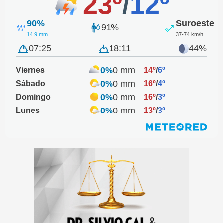
23º
/
12º
90%
Suroeste
91%
14.9 mm
37-74 km/h
07:25
18:11
44%
0%
0 mm
Viernes
14º
/
6º
0%
0 mm
Sábado
16º
/
4º
0%
0 mm
Domingo
16º
/
3º
0%
0 mm
Lunes
13º
/
3º