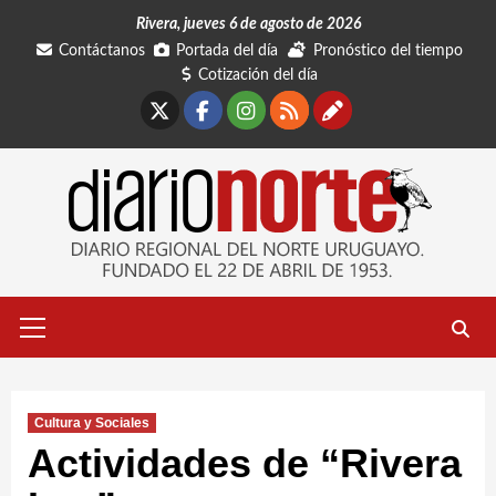
Saltar
Rivera, jueves 6 de agosto de 2026
al
Contáctanos
Portada del día
Pronóstico del tiempo
contenido
Cotización del día
X
Facebook
Instagram
RSS
Contáctano
Menú
primario
Cultura y Sociales
Actividades de “Rivera