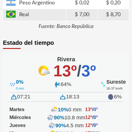
Peso Argentino
0,02
0,20
Real
7,00
8,70
Fuente: Banco República
Estado del tiempo
Rivera
13º
/
3º
0%
Sureste
64%
0 mm
16-37 km/h
07:21
18:13
6%
10%
0 mm
Martes
13º
/
4º
90%
10.8 mm
Miércoles
12º
/
8º
90%
4.5 mm
Jueves
12º
/
9º