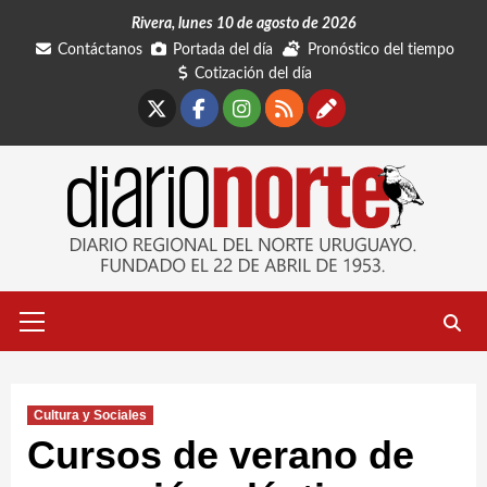
Saltar
Rivera, lunes 10 de agosto de 2026
al
Contáctanos
Portada del día
Pronóstico del tiempo
contenido
Cotización del día
X
Facebook
Instagram
RSS
Contáctano
Menú
primario
Cultura y Sociales
Cursos de verano de