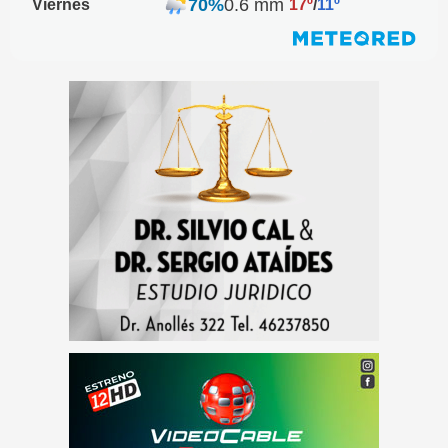
70%
0.6 mm
Viernes
17º
/
11º