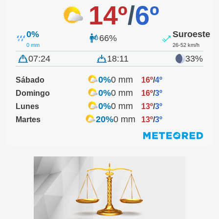
14º
/
6º
0%
Suroeste
66%
0 mm
26-52 km/h
07:24
18:11
33%
0%
0 mm
Sábado
16º
/
4º
0%
0 mm
Domingo
16º
/
3º
0%
0 mm
Lunes
13º
/
3º
20%
0 mm
Martes
13º
/
3º