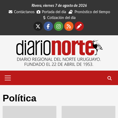
Saltar
Rivera, viernes 7 de agosto de 2026
al
Contáctanos
Portada del día
Pronóstico del tiempo
contenido
Cotización del día
X
Facebook
Instagram
RSS
Contáctano
Menú
primario
Política