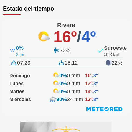
Estado del tiempo
Rivera
16º
/
4º
0%
Suroeste
73%
0 mm
18-40 km/h
07:23
18:12
22%
0%
0 mm
Domingo
16º
/
3º
0%
0 mm
Lunes
13º
/
3º
0%
0 mm
Martes
14º
/
3º
90%
24 mm
Miércoles
12º
/
8º