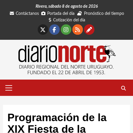
Saltar
Rivera, sábado 8 de agosto de 2026
al
Contáctanos
Portada del día
Pronóstico del tiempo
contenido
Cotización del día
X
Facebook
Instagram
RSS
Contáctano
Menú
primario
Programación de la
XIX Fiesta de la