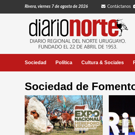
Saltar
Rivera, viernes 7 de agosto de 2026
Contáctanos
al
contenido
Sociedad
Política
Cultura & Sociales
Sociedad de Fomento