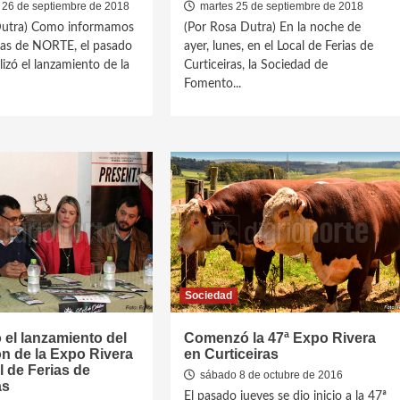
 26 de septiembre de 2018
martes 25 de septiembre de 2018
Dutra) Como informamos
(Por Rosa Dutra) En la noche de
nas de NORTE, el pasado
ayer, lunes, en el Local de Ferias de
lizó el lanzamiento de la
Curticeiras, la Sociedad de
Fomento...
Sociedad
ó el lanzamiento del
Comenzó la 47ª Expo Rivera
ón de la Expo Rivera
en Curticeiras
l de Ferias de
sábado 8 de octubre de 2016
as
El pasado jueves se dio inicio a la 47ª