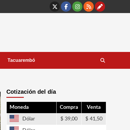
X
Facebook
Instagram
RSS
Contáct
Tacuarembó
Cotización del día
Moneda
Compra
Venta
Dólar
39,00
41,50