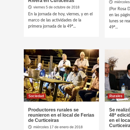
Rivera en Curticeiras
miércoles
viernes 5 de octubre de 2018
(Por Rosa 
En la jornada de hoy, viernes, y en el
en las pági
marco de las actividades de la
lunes se rea
primera jornada de la 49ª...
49ª...
Sociedad
Rurales
Productores rurales se
Se realiz
reunieron en el local de Ferias
48ª edici
de Curticeiras
en el loca
Curticeir
miércoles 17 de enero de 2018