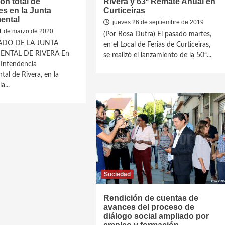
n total de
Rivera y 63º Remate Anual en
es en la Junta
Curticeiras
ental
jueves 26 de septiembre de 2019
 de marzo de 2020
(Por Rosa Dutra) El pasado martes,
DO DE LA JUNTA
en el Local de Ferias de Curticeiras,
ENTAL DE RIVERA En
se realizó el lanzamiento de la 50ª...
a Intendencia
al de Rivera, en la
a...
Sociedad
Rendición de cuentas de
avances del proceso de
diálogo social ampliado por