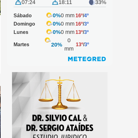
07:24
18:11
33%
0%
0 mm
Sábado
16º
/
4º
0%
0 mm
Domingo
16º
/
3º
0%
0 mm
Lunes
13º
/
3º
0
20%
Martes
13º
/
3º
mm