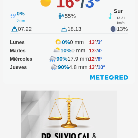
16º
/
3º
Sur
0%
55%
13-31
0 mm
km/h
07:22
18:13
13%
0%
0 mm
Lunes
13º
/
3º
10%
0 mm
Martes
13º
/
4º
90%
17.9 mm
Miércoles
12º
/
8º
90%
4.8 mm
Jueves
13º
/
10º