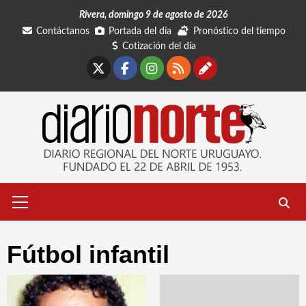
Saltar
Rivera, domingo 9 de agosto de 2026
al
Contáctanos
Portada del día
Pronóstico del tiempo
contenido
Cotización del día
X
Facebook
Instagram
RSS
Contáctano
Menú
primario
Fútbol infantil