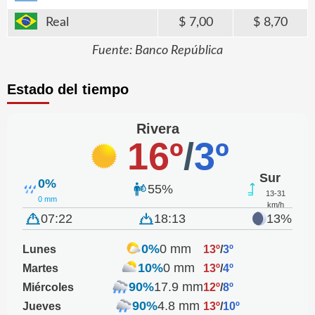
Real
7,00
8,70
Fuente: Banco República
Estado del tiempo
Rivera
16º
/
3º
Sur
0%
55%
13-31
0 mm
km/h
07:22
18:13
13%
0%
0 mm
Lunes
13º
/
3º
10%
0 mm
Martes
13º
/
4º
90%
17.9 mm
Miércoles
12º
/
8º
90%
4.8 mm
Jueves
13º
/
10º