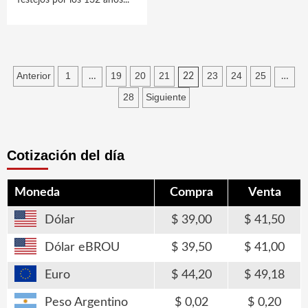
festejos por los 132 años...
Paginación
Anterior
1
19
20
21
23
24
25
…
22
…
de
28
Siguiente
entradas
Cotización del día
Moneda
Compra
Venta
Dólar
39,00
41,50
Dólar eBROU
39,50
41,00
Euro
44,20
49,18
Peso Argentino
0,02
0,20