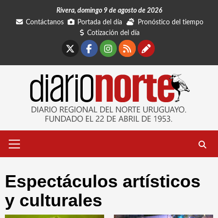
Saltar
Rivera, domingo 9 de agosto de 2026
al
Contáctanos
Portada del día
Pronóstico del tiempo
contenido
Cotización del día
X
Facebook
Instagram
RSS
Contáctano
Menú
primario
Espectáculos artísticos
y culturales