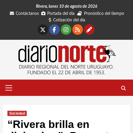
Saltar
Rivera, lunes 10 de agosto de 2026
al
Contáctanos
Portada del día
Pronóstico del tiempo
contenido
Cotización del día
X
Facebook
Instagram
RSS
Contáctano
Menú
primario
Sociedad
“Rivera brilla en