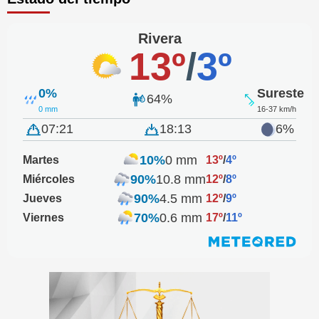
Rivera
13º
/
3º
0%
Sureste
64%
0 mm
16-37 km/h
07:21
18:13
6%
10%
0 mm
Martes
13º
/
4º
90%
10.8 mm
Miércoles
12º
/
8º
90%
4.5 mm
Jueves
12º
/
9º
70%
0.6 mm
Viernes
17º
/
11º