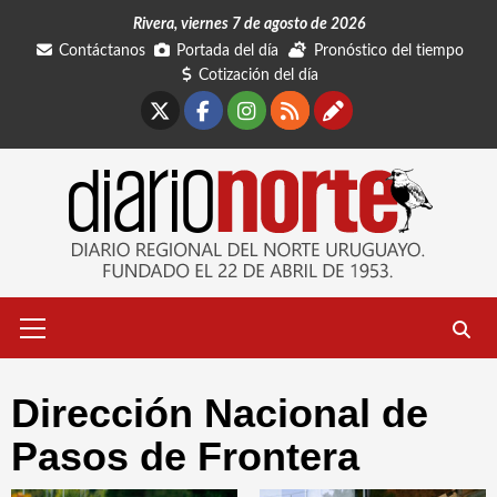
Saltar
Rivera, viernes 7 de agosto de 2026
al
Contáctanos
Portada del día
Pronóstico del tiempo
contenido
Cotización del día
X
Facebook
Instagram
RSS
Contáctano
Menú
primario
Dirección Nacional de
Pasos de Frontera