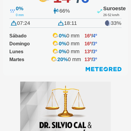
0%
Suroeste
66%
0 mm
26-52 km/h
07:24
18:11
33%
0%
0 mm
Sábado
16º
/
4º
0%
0 mm
Domingo
16º
/
3º
0%
0 mm
Lunes
13º
/
3º
20%
0 mm
Martes
13º
/
3º