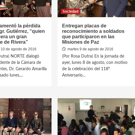
Sociedad
lamentó la pérdida
Entregan placas de
gr. Gutiérrez, “quien
reconocimiento a soldados
uera un gran
que participaron en las
e de Rivera”
Misiones de Paz
 10 de agosto de 2016
martes 9 de agosto de 2016
Dutra) NORTE dialogó
(Por Rosa Dutra) En la jornada de
idente de la Cámara de
ayer, lunes 8 de agosto, con motivo
tes, Dr. Gerardo Amarilla
de la celebración del 118º
sado lunes,...
Aniversario...