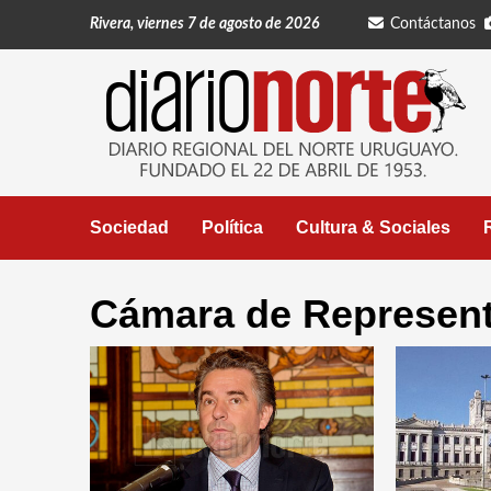
Saltar
Rivera, viernes 7 de agosto de 2026
Contáctanos
al
contenido
Sociedad
Política
Cultura & Sociales
Cámara de Represen