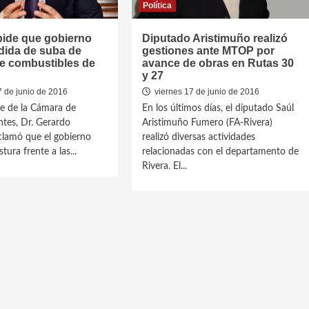
Política
pide que gobierno
Diputado Aristimuño realizó
dida de suba de
gestiones ante MTOP por
de combustibles de
avance de obras en Rutas 30
y 27
7 de junio de 2016
viernes 17 de junio de 2016
te de la Cámara de
En los últimos días, el diputado Saúl
tes, Dr. Gerardo
Aristimuño Fumero (FA-Rivera)
eclamó que el gobierno
realizó diversas actividades
tura frente a las...
relacionadas con el departamento de
Rivera. El...