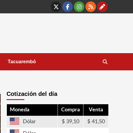
X
Facebook
Instagram
RSS
Contáct
Tacuarembó
Cotización del día
Moneda
Compra
Venta
Dólar
39,10
41,50