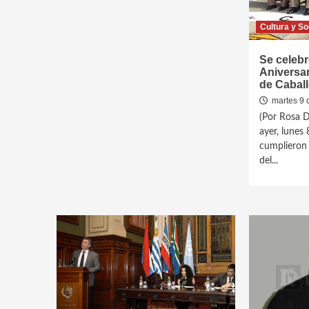
Cultura y So
Se celebr
Aniversar
de Caball
martes 9 
(Por Rosa D
ayer, lunes 
cumplieron 
del...