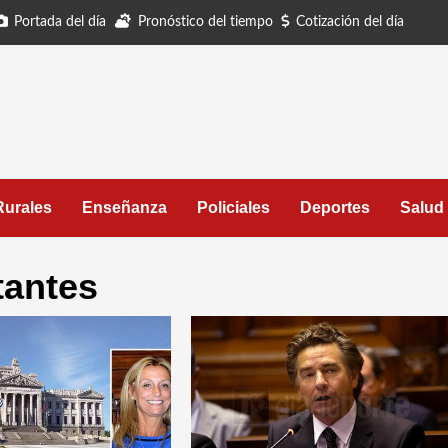
Portada del día
Pronóstico del tiempo
Cotización del día
Rurales
Enseñanza
Policiales
Deportes
Salud
tantes