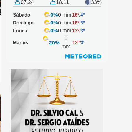
07:24
18:11
33%
0%
0 mm
Sábado
16º
/
4º
0%
0 mm
Domingo
16º
/
3º
0%
0 mm
Lunes
13º
/
3º
0
20%
Martes
13º
/
3º
mm