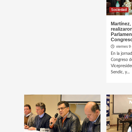
Sociedad
Martínez,
realizaro
Parlament
Congres
viernes 9
En la jornad
Congreso de
Vicepreside
Sendic, y...