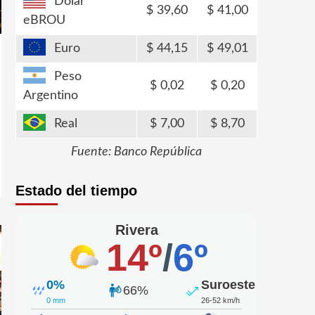
Dólar
39,60
41,00
eBROU
Euro
44,15
49,01
Peso
0,02
0,20
Argentino
Real
7,00
8,70
Fuente: Banco República
Estado del tiempo
Rivera
14º
/
6º
0%
Suroeste
66%
0 mm
26-52 km/h