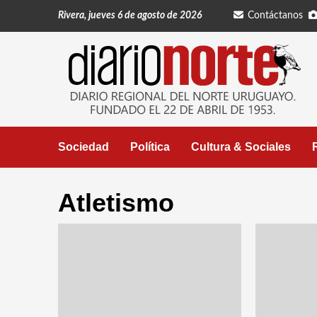
Saltar
Rivera, jueves 6 de agosto de 2026
Contáctanos
al
contenido
Sociedad
Política
Cultura & Sociales
Atletismo