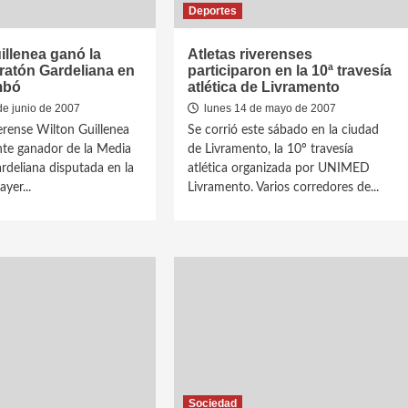
Deportes
illenea ganó la
Atletas riverenses
ratón Gardeliana en
participaron en la 10ª travesía
mbó
atlética de Livramento
de junio de 2007
lunes 14 de mayo de 2007
verense Wilton Guillenea
Se corrió este sábado en la ciudad
ante ganador de la Media
de Livramento, la 10º travesía
deliana disputada en la
atlética organizada por UNIMED
yer...
Livramento. Varios corredores de...
Sociedad