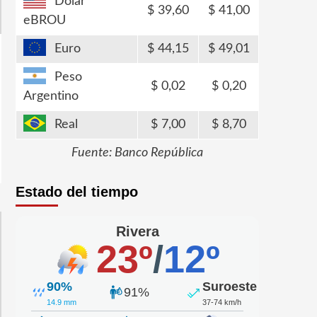
Dólar
39,60
41,00
eBROU
Euro
44,15
49,01
Peso
0,02
0,20
Argentino
Real
7,00
8,70
Fuente: Banco República
Estado del tiempo
Rivera
23º
/
12º
90%
Suroeste
91%
14.9 mm
37-74 km/h