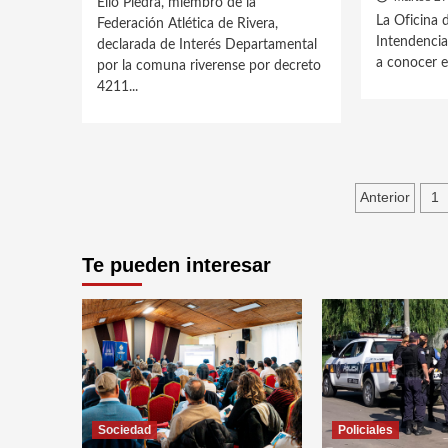
Elio Piedra, miembro de la
La Oficina 
Federación Atlética de Rivera,
Intendencia
declarada de Interés Departamental
a conocer el
por la comuna riverense por decreto
4211...
Pagin
Anterior
1
de
entra
Te pueden interesar
Sociedad
Policiales