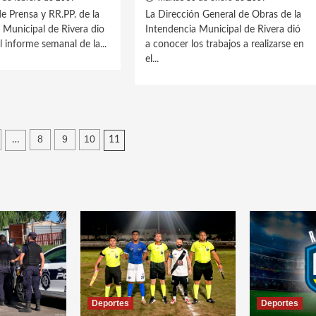
de Prensa y RR.PP. de la
La Dirección General de Obras de la
 Municipal de Rivera dio
Intendencia Municipal de Rivera dió
 informe semanal de la...
a conocer los trabajos a realizarse en
el...
ación
8
9
10
…
11
das
Deportes
Deportes