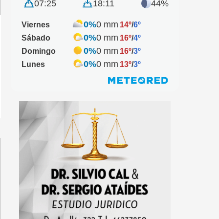
07:25
18:11
44%
0%
0 mm
Viernes
14º
/
6º
0%
0 mm
Sábado
16º
/
4º
0%
0 mm
Domingo
16º
/
3º
0%
0 mm
Lunes
13º
/
3º