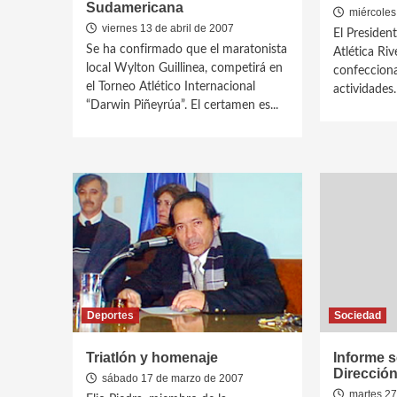
Sudamericana
miércoles 
viernes 13 de abril de 2007
El Presiden
Se ha confirmado que el maratonista
Atlética Ri
local Wylton Guillinea, competirá en
confecciona
el Torneo Atlético Internacional
actividades.
“Darwin Piñeyrúa”. El certamen es...
Deportes
Sociedad
Triatlón y homenaje
Informe s
Direcció
sábado 17 de marzo de 2007
martes 27