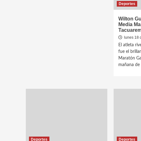
Deportes
Wilton Gu
Media Ma
Tacuare
lunes 18 
El atleta ri
fue el brill
Maratón Gar
mañana de a
Deportes
Deportes