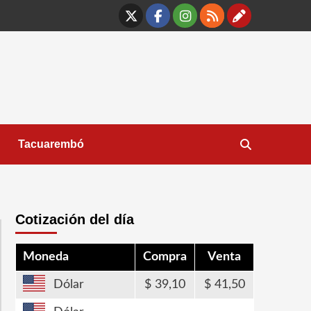
X
Facebook
Instagram
RSS
Contáct
Tacuarembó
Cotización del día
Moneda
Compra
Venta
Dólar
39,10
41,50