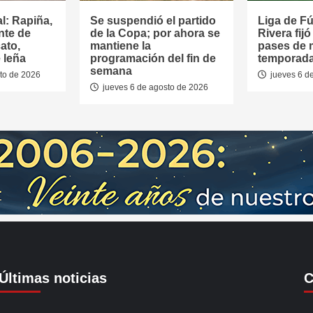
al: Rapiña,
Se suspendió el partido
Liga de Fú
nte de
de la Copa; por ahora se
Rivera fijó
ato,
mantiene la
pases de 
 leña
programación del fin de
temporad
semana
to de 2026
jueves 6 d
jueves 6 de agosto de 2026
Últimas noticias
C