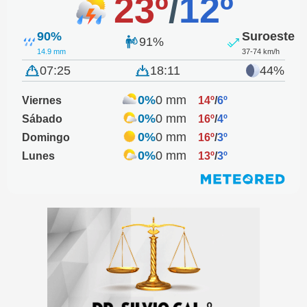
23º
/
12º
90%
Suroeste
91%
14.9 mm
37-74 km/h
07:25
18:11
44%
0%
0 mm
Viernes
14º
/
6º
0%
0 mm
Sábado
16º
/
4º
0%
0 mm
Domingo
16º
/
3º
0%
0 mm
Lunes
13º
/
3º