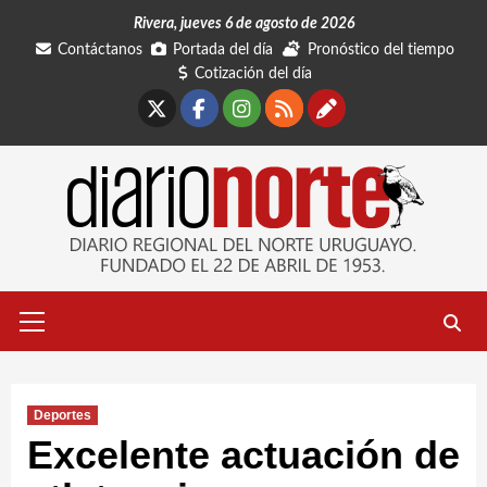
Saltar
Rivera, jueves 6 de agosto de 2026
al
Contáctanos
Portada del día
Pronóstico del tiempo
contenido
Cotización del día
X
Facebook
Instagram
RSS
Contáctano
Menú
primario
Deportes
Excelente actuación de