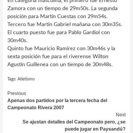
En categoría masculina, el primero fue Ernesto
Zamora con un tiempo de 29m50s. La segunda
posición para Martín Cuestas con 29m54s.
Tercero fue Martín Gabriel mañana con 30m35s.
El cuarto puesto fue para Pablo Gardiol con
30m40s.
Quinto fue Mauricio Ramírez con 30m46s y la
sexta posición fue para el riverense Wilton
Agustín Guillenea con un tiempo de 30m48s.
Tags:
Atletismo
Continue
Previous
Apenas dos partidos por la tercera fecha del
Reading
Campeonato Rivera 2007
Next
Se ajustan detalles del Campeonato pero, ¿se
puede jugar en Paysandú?