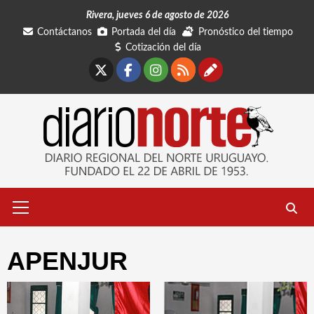
Saltar
Rivera, jueves 6 de agosto de 2026
al
Contáctanos
Portada del día
Pronóstico del tiempo
contenido
Cotización del día
X
Facebook
Instagram
RSS
Contáctano
Menú
primario
APENJUR