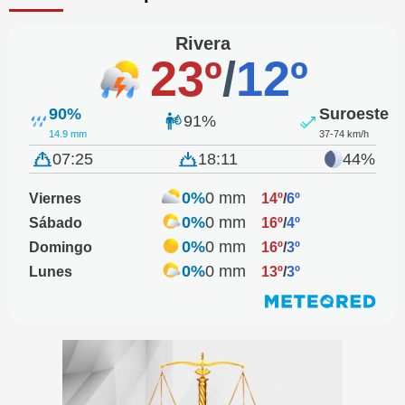
Rivera
23º
/
12º
90%
Suroeste
91%
14.9 mm
37-74 km/h
07:25
18:11
44%
0%
0 mm
Viernes
14º
/
6º
0%
0 mm
Sábado
16º
/
4º
0%
0 mm
Domingo
16º
/
3º
0%
0 mm
Lunes
13º
/
3º