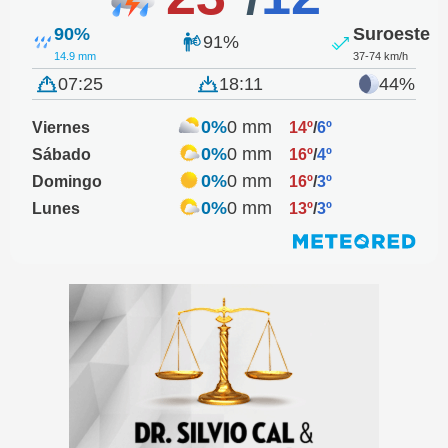
90%
Suroeste
91%
14.9 mm
37-74 km/h
07:25
18:11
44%
0%
0 mm
Viernes
14º
/
6º
0%
0 mm
Sábado
16º
/
4º
0%
0 mm
Domingo
16º
/
3º
0%
0 mm
Lunes
13º
/
3º