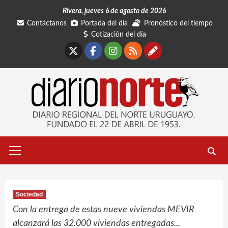
Saltar
Rivera, jueves 6 de agosto de 2026
al
Contáctanos
Portada del día
Pronóstico del tiempo
contenido
Cotización del día
X
Facebook
Instagram
RSS
Contáctano
Menú
primario
Sociedad
Con la entrega de estas nueve viviendas MEVIR
alcanzará las 32.000 viviendas entregadas...