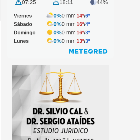
07:25
18:11
44%
0%
0 mm
Viernes
14º
/
6º
0%
0 mm
Sábado
16º
/
4º
0%
0 mm
Domingo
16º
/
3º
0%
0 mm
Lunes
13º
/
3º