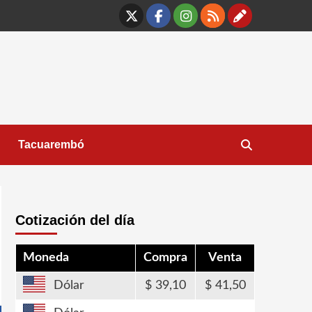
X
Facebook
Instagram
RSS
Contáct
Tacuarembó
Cotización del día
Moneda
Compra
Venta
Dólar
39,10
41,50