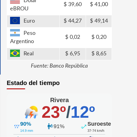
Dólar
39,60
41,00
eBROU
Euro
44,27
49,14
Peso
0,02
0,20
Argentino
Real
6,95
8,65
Fuente: Banco República
Estado del tiempo
Rivera
23º
/
12º
90%
Suroeste
91%
14.9 mm
37-74 km/h